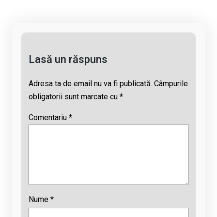
n
o
A
d
k
o
p
s
k
p
Lasă un răspuns
Adresa ta de email nu va fi publicată.
Câmpurile
obligatorii sunt marcate cu
*
Comentariu
*
Nume
*