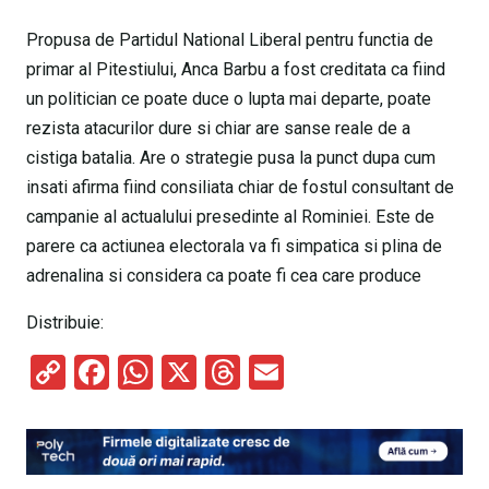
Propusa de Partidul National Liberal pentru functia de
primar al Pitestiului, Anca Barbu a fost creditata ca fiind
un politician ce poate duce o lupta mai departe, poate
rezista atacurilor dure si chiar are sanse reale de a
cistiga batalia. Are o strategie pusa la punct dupa cum
insati afirma fiind consiliata chiar de fostul consultant de
campanie al actualului presedinte al Rominiei. Este de
parere ca actiunea electorala va fi simpatica si plina de
adrenalina si considera ca poate fi cea care produce
Distribuie:
C
F
W
X
T
E
o
a
h
hr
m
py
ce
at
e
ail
Li
b
s
a