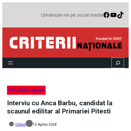
Faceboo
YouTu
TikT
Urmărește-ne pe social media
Search
CRITERII DE ARHIVĂ
Interviu cu Anca Barbu, candidat la
scaunul edilitar al Primariei Pitesti
Criterii
10 Aprilie 2008