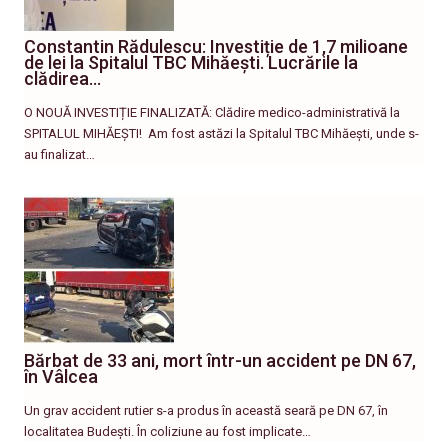
Constantin Rădulescu: Investiție de 1,7 milioane
de lei la Spitalul TBC Mihăești. Lucrările la
clădirea…
O NOUĂ INVESTIȚIE FINALIZATĂ: Clădire medico-administrativă la
SPITALUL MIHĂEȘTI! ​ Am fost astăzi la Spitalul TBC Mihăești, unde s-
au finalizat…
Bărbat de 33 ani, mort într-un accident pe DN 67,
în Vâlcea
Un grav accident rutier s-a produs în această seară pe DN 67, în
localitatea Budești. În coliziune au fost implicate…