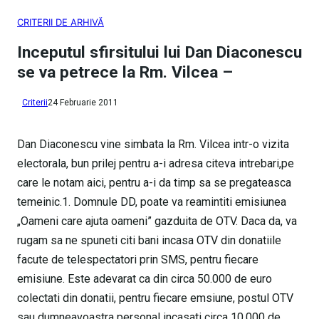
CRITERII DE ARHIVĂ
Inceputul sfirsitului lui Dan Diaconescu
se va petrece la Rm. Vilcea –
Criterii
24 Februarie 2011
Dan Diaconescu vine simbata la Rm. Vilcea intr-o vizita
electorala, bun prilej pentru a-i adresa citeva intrebari,pe
care le notam aici, pentru a-i da timp sa se pregateasca
temeinic.1. Domnule DD, poate va reamintiti emisiunea
„Oameni care ajuta oameni” gazduita de OTV. Daca da, va
rugam sa ne spuneti citi bani incasa OTV din donatiile
facute de telespectatori prin SMS, pentru fiecare
emisiune. Este adevarat ca din circa 50.000 de euro
colectati din donatii, pentru fiecare emsiune, postul OTV
sau dumneavoastra personal incasati circa 10.000 de