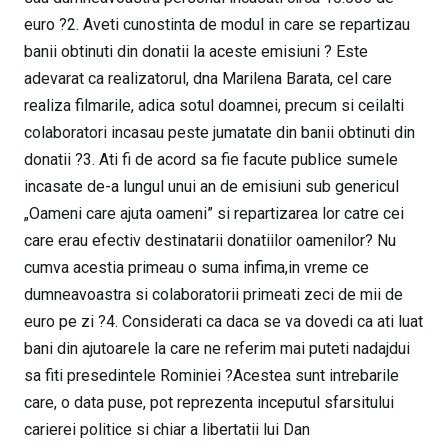
euro ?2. Aveti cunostinta de modul in care se repartizau
banii obtinuti din donatii la aceste emisiuni ? Este
adevarat ca realizatorul, dna Marilena Barata, cel care
realiza filmarile, adica sotul doamnei, precum si ceilalti
colaboratori incasau peste jumatate din banii obtinuti din
donatii ?3. Ati fi de acord sa fie facute publice sumele
incasate de-a lungul unui an de emisiuni sub genericul
„Oameni care ajuta oameni” si repartizarea lor catre cei
care erau efectiv destinatarii donatiilor oamenilor? Nu
cumva acestia primeau o suma infima,in vreme ce
dumneavoastra si colaboratorii primeati zeci de mii de
euro pe zi ?4. Considerati ca daca se va dovedi ca ati luat
bani din ajutoarele la care ne referim mai puteti nadajdui
sa fiti presedintele Rominiei ?Acestea sunt intrebarile
care, o data puse, pot reprezenta inceputul sfarsitului
carierei politice si chiar a libertatii lui Dan