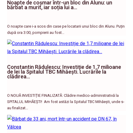
Noapte de coșmar într-un bloc din Alunu: un
bărbat a murit, iar soția lui a…
O noapte care i-a scos din case pe locatarii unui bloc din Alunu. Puțin
după ora 3:00, pompierii au fost…
Constantin Rădulescu: Investiție de 1,7 milioane
de lei la Spitalul TBC Mihăești. Lucrările la
clădirea…
O NOUĂ INVESTIȚIE FINALIZATĂ: Clădire medico-administrativă la
SPITALUL MIHĂEȘTI! ​ Am fost astăzi la Spitalul TBC Mihăești, unde s-
au finalizat…