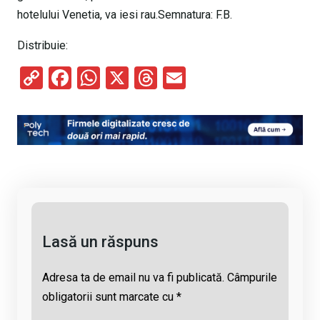
hotelului Venetia, va iesi rau.Semnatura: F.B.
Distribuie:
C
F
W
X
T
E
o
a
h
hr
m
py
ce
at
e
ail
Li
b
s
a
n
o
A
d
k
o
p
s
k
p
Lasă un răspuns
Adresa ta de email nu va fi publicată.
Câmpurile
obligatorii sunt marcate cu
*