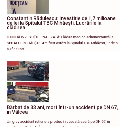
Constantin Rădulescu: Investiție de 1,7 milioane
de lei la Spitalul TBC Mihăești. Lucrările la
clădirea…
O NOUĂ INVESTIȚIE FINALIZATĂ: Clădire medico-administrativă la
SPITALUL MIHĂEȘTI! ​ Am fost astăzi la Spitalul TBC Mihăești, unde s-
au finalizat…
Bărbat de 33 ani, mort într-un accident pe DN 67,
în Vâlcea
Un grav accident rutier s-a produs în această seară pe DN 67, în