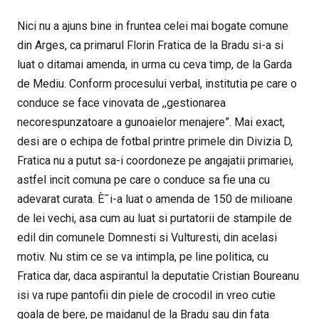
Nici nu a ajuns bine in fruntea celei mai bogate comune
din Arges, ca primarul Florin Fratica de la Bradu si-a si
luat o ditamai amenda, in urma cu ceva timp, de la Garda
de Mediu. Conform procesului verbal, institutia pe care o
conduce se face vinovata de ,,gestionarea
necorespunzatoare a gunoaielor menajere”. Mai exact,
desi are o echipa de fotbal printre primele din Divizia D,
Fratica nu a putut sa-i coordoneze pe angajatii primariei,
astfel incit comuna pe care o conduce sa fie una cu
adevarat curata. È˜i-a luat o amenda de 150 de milioane
de lei vechi, asa cum au luat si purtatorii de stampile de
edil din comunele Domnesti si Vulturesti, din acelasi
motiv. Nu stim ce se va intimpla, pe line politica, cu
Fratica dar, daca aspirantul la deputatie Cristian Boureanu
isi va rupe pantofii din piele de crocodil in vreo cutie
goala de bere, pe maidanul de la Bradu sau din fata