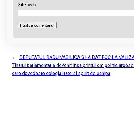
Site web
←
DEPUTATUL RADU VASILICA SI-A DAT FOC LA VALIZA
Tinarul parlamentar a devenit insa primul om politic arges
care dovedeste colegialitate si spirit de echipa