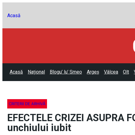
Acasă
Acasă
Național
Blogu’ lu’ Smeo
Argeș
Vâlcea
Olt
CRITERII DE ARHIVĂ
EFECTELE CRIZEI ASUPRA FOM
unchiului iubit