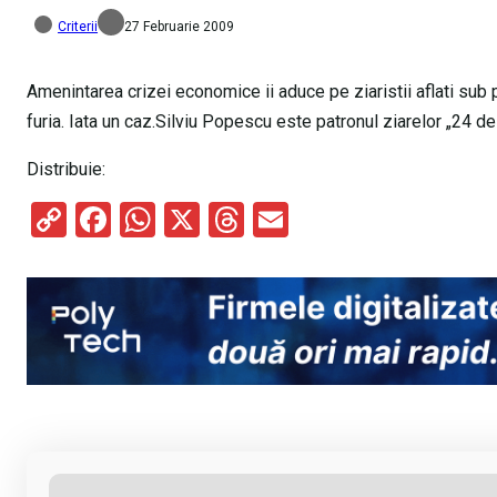
Criterii
27 Februarie 2009
Amenintarea crizei economice ii aduce pe ziaristii aflati sub 
furia. Iata un caz.Silviu Popescu este patronul ziarelor „24 d
Distribuie:
C
F
W
X
T
E
o
a
h
hr
m
py
ce
at
e
ail
Li
b
s
a
n
o
A
d
k
o
p
s
k
p