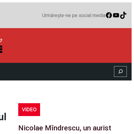
Faceboo
YouTu
TikT
Urmărește-ne pe social media
Search
VIDEO
ul
Nicolae Mîndrescu, un aurist