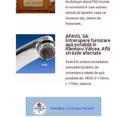
Ilie Bolojan atacă PSD tocmai
în momentul în care suntem
nevoiți să reparăm ceea ce
Guvernul său, demis de
Parlament,…
APAVIL SA:
Întrerupere furnizare
apă potabilă în
Râmnicu Vâlcea. Află
străzile afectate
Având în vedere necesitatea
executării lucrărilor de
conectare a rețelei de apă
potabilă din PEHD D 110mm,
L =750m, extinsă…