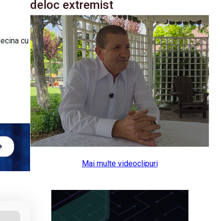
deloc extremist
vecina cu
Mai multe videoclipuri