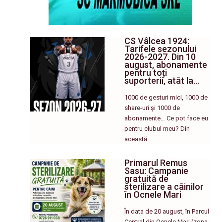
CS Vâlcea 1924:
Tarifele sezonului
2026-2027. Din 10
august, abonamente
pentru toți
suporterii, atât la…
1000 de gesturi mici, 1000 de
share-uri și 1000 de
abonamente… Ce pot face eu
pentru clubul meu? Din
această…
Primarul Remus
Sasu: Campanie
gratuită de
sterilizare a câinilor
în Ocnele Mari
În data de 20 august, în Parcul
Central din Ocnele Mari (zona