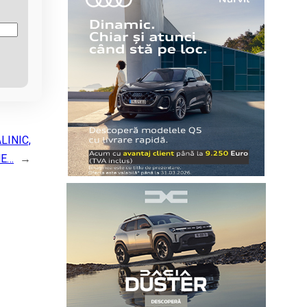
LINIC,
NE…
→