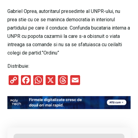
Gabriel Oprea, autoritarul presedinte al UNPR-ului, nu
prea stie cu ce se maninca democratia in interiorul
partidului pe care il conduce. Confunda bucataria interna a
UNPR cu popota cazarmii la care s-a obisnuit o viata
intreaga sa comande si nu sa se sfatuiasca cu ceilalti
colegi de partid.”Ordinu”
Distribuie:
C
F
W
X
T
E
o
a
h
hr
m
py
ce
at
e
ail
Li
b
s
a
n
o
A
d
k
o
p
s