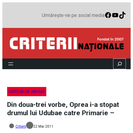
Faceboo
YouTu
TikT
Urmărește-ne pe social media
Search
CRITERII DE ARHIVĂ
Din doua-trei vorbe, Oprea i-a stopat
drumul lui Udubae catre Primarie –
Criterii
22 Mai 2011