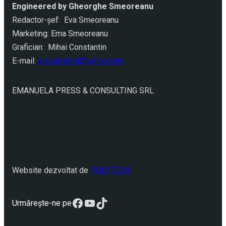
Engineered by Gheorghe Smeoreanu
Redactor-şef: Eva Smeoreanu
Marketing: Ema Smeoreanu
Grafician: Mihai Constantin
E-mail:
ziarulcriterii@yahoo.com
EMANUELA PRESS & CONSULTING SRL
Website dezvoltat de
POLYTECH
Facebook
YouTube
TikTok
Urmărește-ne pe