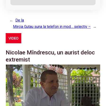
←
De la
Mircia Gutau suna la telefon in mod… selectiv –
→
VIDEO
Nicolae Mîndrescu, un aurist deloc
extremist