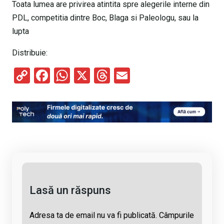
Toata lumea are privirea atintita spre alegerile interne din
PDL, competitia dintre Boc, Blaga si Paleologu, sau la
lupta
Distribuie:
C
F
W
X
T
E
o
a
h
hr
m
py
ce
at
e
ail
Li
b
s
a
n
o
A
d
k
o
p
s
k
p
Lasă un răspuns
Adresa ta de email nu va fi publicată.
Câmpurile