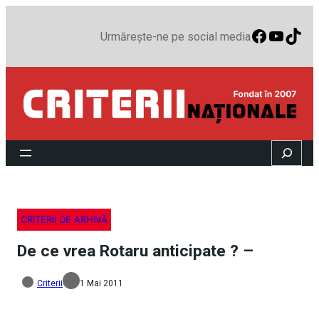
Faceboo
YouTu
TikT
Urmărește-ne pe social media
Search
CRITERII DE ARHIVĂ
De ce vrea Rotaru anticipate ? –
Criterii
1 Mai 2011