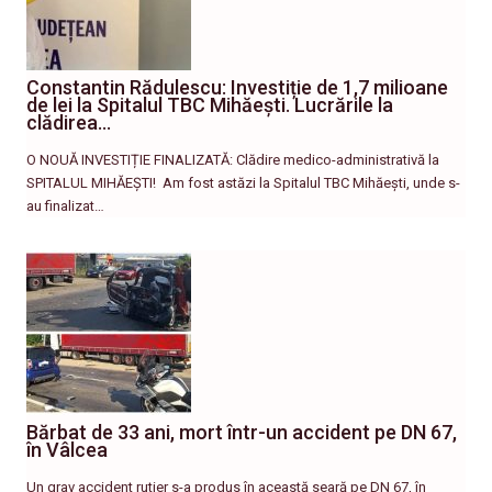
Constantin Rădulescu: Investiție de 1,7 milioane
de lei la Spitalul TBC Mihăești. Lucrările la
clădirea…
O NOUĂ INVESTIȚIE FINALIZATĂ: Clădire medico-administrativă la
SPITALUL MIHĂEȘTI! ​ Am fost astăzi la Spitalul TBC Mihăești, unde s-
au finalizat…
Bărbat de 33 ani, mort într-un accident pe DN 67,
în Vâlcea
Un grav accident rutier s-a produs în această seară pe DN 67, în