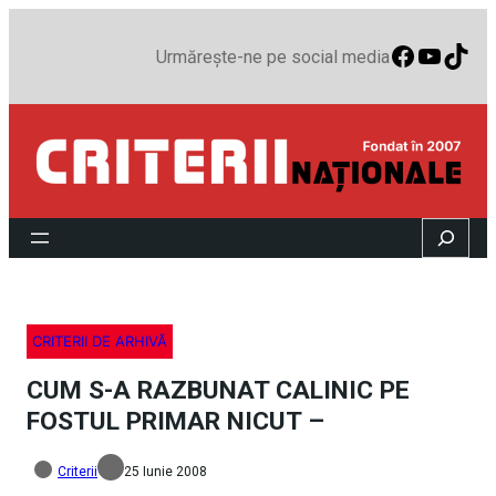
Faceboo
YouTu
TikT
Urmărește-ne pe social media
Search
CRITERII DE ARHIVĂ
CUM S-A RAZBUNAT CALINIC PE
FOSTUL PRIMAR NICUT –
Criterii
25 Iunie 2008