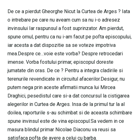
De ce a pierdut Gheorghe Nicut la Curtea de Arges ? Iata
o intrebare pe care nu aveam cum sa nu i-o adresez
invinsului Iar raspunsul a fost suprinzator. Am pierdut,
spune omul, pentru ca nu i-am facut pe pofta episcopului,
iar acesta a dat dispozitie sa se voteze impotriva
mea.Despre ce…voie este vorba? Despre retrocedari
imense. Vorba fostului primar, episcopul doreste
jumatate din oras. De ce ? Pentru a integra cladirile si
terenurile revendicate in circuitul afacerilor.Desigur, nu
putem nega prin aceste afirmatii munca lui Mircea
Draghici, pesedistul care si-a dat concursul la cistigarea
alegerilor in Curtea de Arges. Insa de la primul tur la al
doilea, raporturile s-au schimbat si de aceasta schimbare
spune invinsul este de vina episcopul.Sa vedem in ce
masura blindul primar Nicolae Diaconu va reusi sa
satisfaca pofta de avere a celui cu barba.