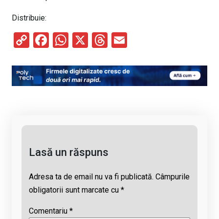
Distribuie:
C
F
W
X
T
E
o
a
h
hr
m
py
ce
at
e
ail
Li
b
s
a
n
o
A
d
k
o
p
s
k
p
Lasă un răspuns
Adresa ta de email nu va fi publicată.
Câmpurile
obligatorii sunt marcate cu
*
Comentariu
*