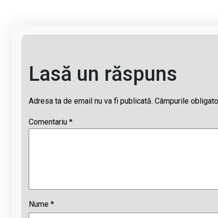
k
o
p
s
k
p
Lasă un răspuns
Adresa ta de email nu va fi publicată.
Câmpurile obligato
Comentariu
*
Nume
*