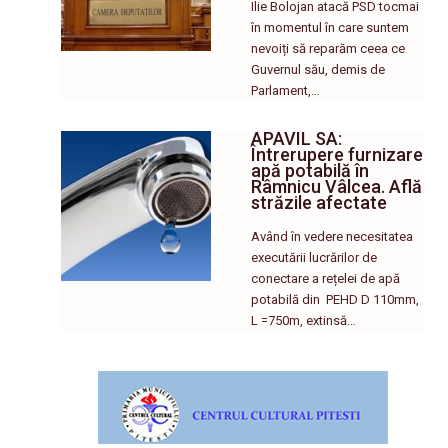
Ilie Bolojan atacă PSD tocmai
în momentul în care suntem
nevoiți să reparăm ceea ce
Guvernul său, demis de
Parlament,…
APAVIL SA:
Întrerupere furnizare
apă potabilă în
Râmnicu Vâlcea. Află
străzile afectate
Având în vedere necesitatea
executării lucrărilor de
conectare a rețelei de apă
potabilă din PEHD D 110mm,
L =750m, extinsă…