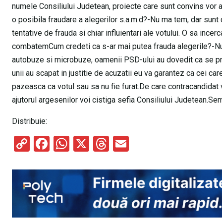
numele Consiliului Judetean, proiecte care sunt convins vor a
o posibila fraudare a alegerilor s.a.m.d?-Nu ma tem, dar sunt c
tentative de frauda si chiar influientari ale votului. O sa ince
combatemCum credeti ca s-ar mai putea frauda alegerile?-Nu v
autobuze si microbuze, oamenii PSD-ului au dovedit ca se pric
unii au scapat in justitie de acuzatii eu va garantez ca cei car
pazeasca ca votul sau sa nu fie furat.De care contracandidat 
ajutorul argesenilor voi cistiga sefia Consiliului Judetean.S
Distribuie:
C
F
W
X
T
E
o
a
h
hr
m
py
ce
at
e
ail
Li
b
s
a
n
o
A
d