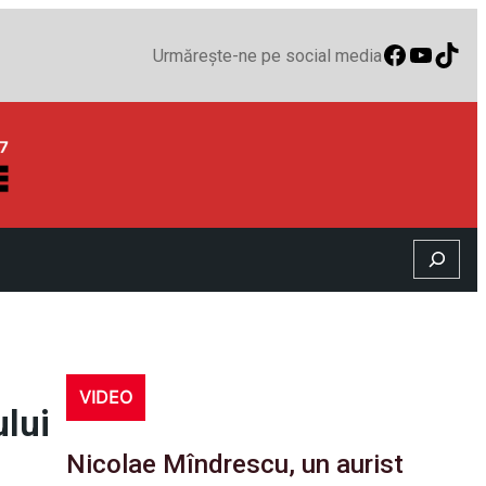
Faceboo
YouTu
TikT
Urmărește-ne pe social media
Search
VIDEO
ului
Nicolae Mîndrescu, un aurist