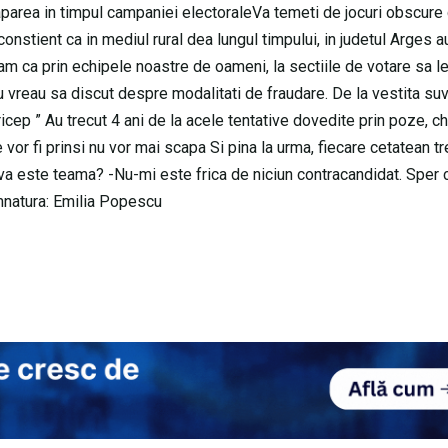
parea in timpul campaniei electoraleVa temeti de jocuri obscure 
onstient ca in mediul rural dea lungul timpului, in judetul Arges a
rcam ca prin echipele noastre de oameni, la sectiile de votare sa l
reau sa discut despre modalitati de fraudare. De la vestita suv
ep ” Au trecut 4 ani de la acele tentative dovedite prin poze, ch
e vor fi prinsi nu vor mai scapa Si pina la urma, fiecare cetatean t
va este teama? -Nu-mi este frica de niciun contracandidat. Sper c
emnatura: Emilia Popescu