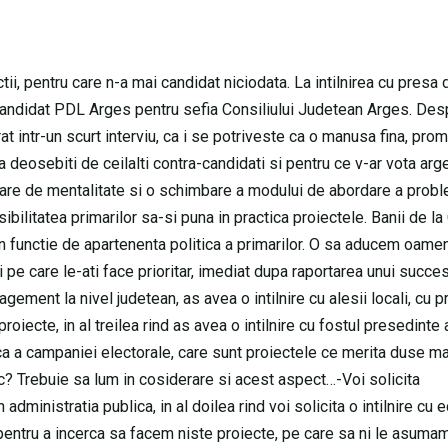
ii, pentru care n-a mai candidat niciodata. La intilnirea cu presa 
de candidat PDL Arges pentru sefia Consiliului Judetean Arges. De
at intr-un scurt interviu, ca i se potriveste ca o manusa fina, prom
a deosebiti de ceilalti contra-candidati si pentru ce v-ar vota arg
are de mentalitate si o schimbare a modului de abordare a prob
ibilitatea primarilor sa-si puna in practica proiectele. Banii de la
i in functie de apartenenta politica a primarilor. O sa aducem oame
 pe care le-ati face prioritar, imediat dupa raportarea unui succes
ment la nivel judetean, as avea o intilnire cu alesii locali, cu pr
roiecte, in al treilea rind as avea o intilnire cu fostul presedinte 
ca a campaniei electorale, care sunt proiectele ce merita duse ma
sec? Trebuie sa lum in cosiderare si acest aspect…-Voi solicita
administratia publica, in al doilea rind voi solicita o intilnire cu 
 pentru a incerca sa facem niste proiecte, pe care sa ni le asumam