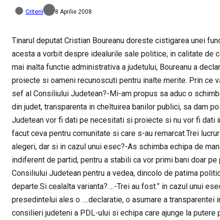
Criterii
8 Aprilie 2008
Tinarul deputat Cristian Boureanu doreste cistigarea unei funct
acesta a vorbit despre idealurile sale politice, in calitate 
mai inalta functie administrativa a judetului, Boureanu a declar
proiecte si oameni recunoscuti pentru inalte merite. Prin ce v
sef al Consiliului Judetean?-Mi-am propus sa aduc o schimb
din judet, transparenta in cheltuirea banilor publici, sa dam pos
Judetean vor fi dati pe necesitati si proiecte si nu vor fi dat
facut ceva pentru comunitate si care s-au remarcat.Trei lucruri
alegeri, dar si in cazul unui esec?-As schimba echipa de manage
indiferent de partid, pentru a stabili ca vor primi bani doar pe p
Consiliului Judetean pentru a vedea, dincolo de patima politi
departe.Si cealalta varianta?….-Trei au fost.” in cazul unui e
presedintelui ales o ….declaratie, o asumare a transparentei in 
consilieri judeteni a PDL-ului si echipa care ajunge la putere