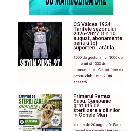
CS Vâlcea 1924:
Tarifele sezonului
2026-2027. Din 10
august, abonamente
pentru toți
suporterii, atât la…
1000 de gesturi mici, 1000 de
share-uri și 1000 de
abonamente… Ce pot face eu
pentru clubul meu? Din
această…
Primarul Remus
Sasu: Campanie
gratuită de
sterilizare a câinilor
în Ocnele Mari
În data de 20 august, în Parcul
Central din Ocnele Mari (zona