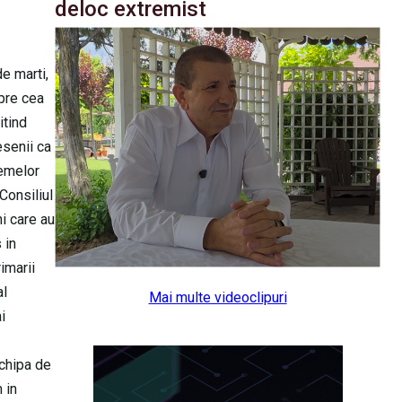
deloc extremist
de marti,
spre cea
itind
esenii ca
lemelor
 Consiliul
ni care au
 in
imarii
al
Mai multe videoclipuri
i
echipa de
 in