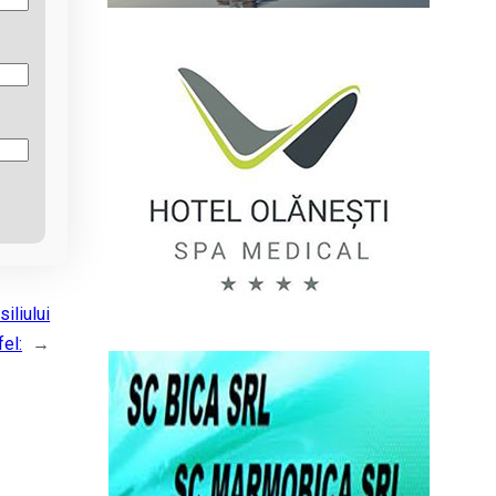
iliului
el:
→