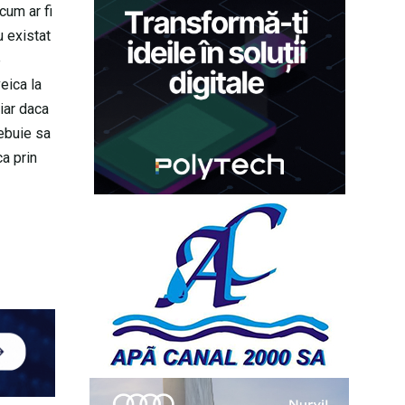
cum ar fi
u existat
e
eica la
iar daca
rebuie sa
a prin