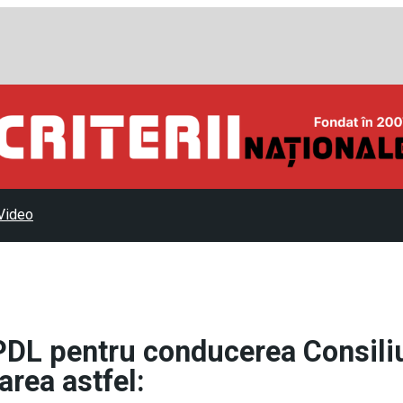
Video
PDL pentru conducerea Consili
rea astfel: