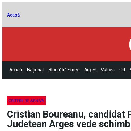
Acasă
Acasă
Național
Blogu’ lu’ Smeo
Argeș
Vâlcea
Olt
CRITERII DE ARHIVĂ
Cristian Boureanu, candidat 
Judetean Arges vede schimba