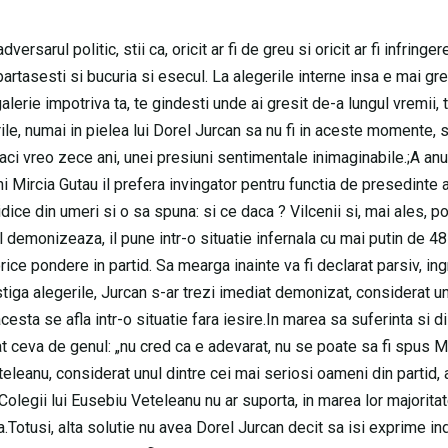
ersarul politic, stii ca, oricit ar fi de greu si oricit ar fi infringe
impartasesti si bucuria si esecul. La alegerile interne insa e mai gre
alerie impotriva ta, te gindesti unde ai gresit de-a lungul vremii, t
rile, numai in pielea lui Dorel Jurcan sa nu fi in aceste momente, 
baci vreo zece ani, unei presiuni sentimentale inimaginabile.;A anu
ni Mircia Gutau il prefera invingator pentru functia de presedinte a
ice din umeri si o sa spuna: si ce daca ? Vilcenii si, mai ales, por
l demonizeaza, il pune intr-o situatie infernala cu mai putin de 4
ice pondere in partid. Sa mearga inainte va fi declarat parsiv, ing
stiga alegerile, Jurcan s-ar trezi imediat demonizat, considerat u
cesta se afla intr-o situatie fara iesire.In marea sa suferinta si d
t ceva de genul: „nu cred ca e adevarat, nu se poate sa fi spus M
leanu, considerat unul dintre cei mai seriosi oameni din partid, 
 Colegii lui Eusebiu Veteleanu nu ar suporta, in marea lor majoritat
a.Totusi, alta solutie nu avea Dorel Jurcan decit sa isi exprime in