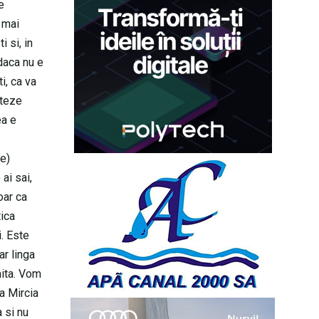
e
i mai
i si, in
 daca nu e
i, ca va
nteze
ea e
re)
ai sai,
oar ca
tica
. Este
ar linga
mita. Vom
a Mircia
 si nu