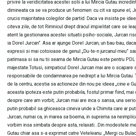
privire la veridicitatea acestei solii a lui Mircia Gutau incred
dimineata ca se va produce un fenomen: cu cit va spune el, Jurc
crucis majoritatea colegilor de partid. Daca va insista pe ideea
citeva zile, de tot Rimnicul drept dracul impielitat care se le
atent la gestionarea acestei situatii psiho-sociale, Jurcan ris
ia Dorel Jurcan”. Asa ar ajunge Dorel Jurcan, un bau-bau, daca
expresii si mai cotoioase de genul „Du-te-n jurcanul meu” sa
patimasa si sa nu tii seama de Mircia Gutau este pentru PDL V
majestate.Totusi, simpaticul Dorel Jurcan mai are o scapare s
responsabile de condamnarea pe nedrept a lui Mircia Gutau. Teor
de la centru, acestia sa actioneze din nou pe ideea „cine e Gut
aceasta ipoteza este putin probabila, fostul primar fiind, mai d
despre care am vorbit, Jurcan mai are inca o sansa, una serio
putin probabil sa ghiceasca cineva unde a Chimita care ar pute
Jurcan, numai ca, in marea sa boema, in suprema sa neimplicare
vorbim insa simbata despre asta, relaxati…Din modestele mele 
Gutau chiar asa s-a exprimat catre Veteleanu: „Mergi cu Bulac