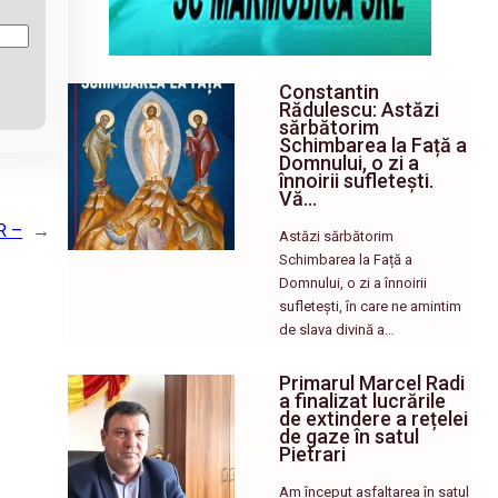
Constantin
Rădulescu: Astăzi
sărbătorim
Schimbarea la Față a
Domnului, o zi a
înnoirii sufletești.
Vă…
R –
→
Astăzi sărbătorim
Schimbarea la Față a
Domnului, o zi a înnoirii
sufletești, în care ne amintim
de slava divină a…
Primarul Marcel Radi
a finalizat lucrările
de extindere a rețelei
de gaze în satul
Pietrari
Am început asfaltarea în satul