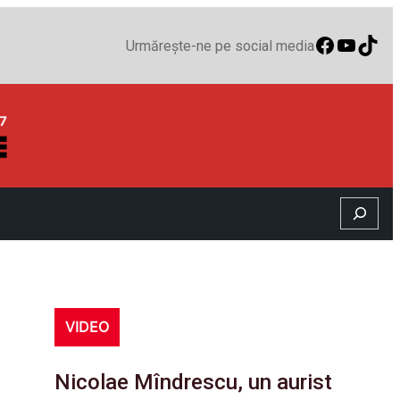
Faceboo
YouTu
TikT
Urmărește-ne pe social media
Search
VIDEO
Nicolae Mîndrescu, un aurist