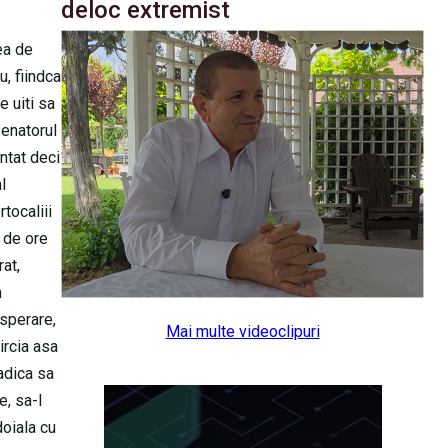
deloc extremist
rea de
u, fiindca
e uiti sa
senatorul
ntat deci
l
tocaliii
8 de ore
rat,
n
isperare,
Mai multe videoclipuri
ircia asa
adica sa
e, sa-l
doiala cu