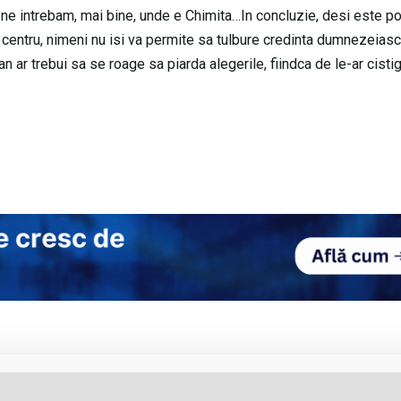
 ne intrebam, mai bine, unde e Chimita…In concluzie, desi este po
la centru, nimeni nu isi va permite sa tulbure credinta dumnezeiasc
an ar trebui sa se roage sa piarda alegerile, fiindca de le-ar cistiga