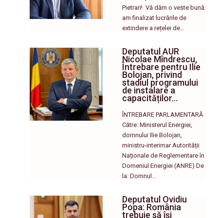
Pietrari! ​ Vă dăm o veste bună:
am finalizat lucrările de
extindere a rețelei de…
Deputatul AUR
Nicolae Mîndrescu,
Întrebare pentru Ilie
Bolojan, privind
stadiul programului
de instalare a
capacităților…
ÎNTREBARE PARLAMENTARĂ
Către: Ministerul Energiei,
domnului Ilie Bolojan,
ministru-interimar Autorității
Naționale de Reglementare în
Domeniul Energiei (ANRE) De
la: Domnul…
Deputatul Ovidiu
Popa: România
trebuie să își