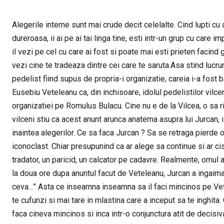
Alegerile interne sunt mai crude decit celelalte. Cind lupti cu adv
dureroasa, ii ai pe ai tai linga tine, esti intr-un grup cu care 
il vezi pe cel cu care ai fost si poate mai esti prieten facind g
vezi cine te tradeaza dintre cei care te saruta.Asa stind lucru
pedelist fiind supus de propria-i organizatie, careia i-a fost 
Eusebiu Veteleanu ca, din inchisoare, idolul pedelistilor vilce
organizatiei pe Romulus Bulacu. Cine nu e de la Vilcea, o sa rid
vilceni stiu ca acest anunt arunca anatema asupra lui Jurcan, i
inaintea alegerilor. Ce sa faca Jurcan ? Sa se retraga pierde or
iconoclast. Chiar presupunind ca ar alege sa continue si ar ci
tradator, un paricid, un calcator pe cadavre. Realmente, omul a
la doua ore dupa anuntul facut de Veteleanu, Jurcan a ingaima
ceva…” Asta ce inseamna inseamna sa il faci mincinos pe Vete
te cufunzi si mai tare in mlastina care a inceput sa te inghita.
faca cineva mincinos si inca intr-o conjunctura atit de decisiv