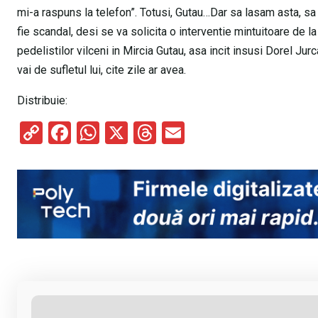
mi-a raspuns la telefon”. Totusi, Gutau…Dar sa lasam asta, sa
fie scandal, desi se va solicita o interventie mintuitoare de 
pedelistilor vilceni in Mircia Gutau, asa incit insusi Dorel Jurc
vai de sufletul lui, cite zile ar avea.
Distribuie:
C
F
W
X
T
E
o
a
h
hr
m
py
ce
at
e
ail
Li
b
s
a
n
o
A
d
k
o
p
s
k
p