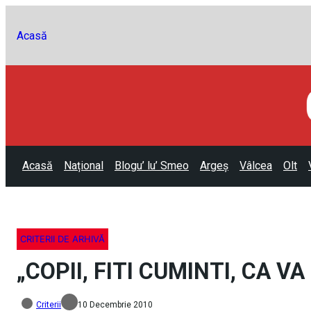
Acasă
Acasă
Național
Blogu’ lu’ Smeo
Argeș
Vâlcea
Olt
CRITERII DE ARHIVĂ
„COPII, FITI CUMINTI, CA V
Criterii
10 Decembrie 2010