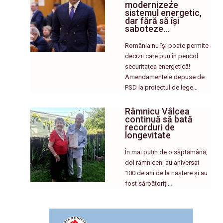
modernizeze
sistemul energetic,
dar fără să își
saboteze…
România nu își poate permite
decizii care pun în pericol
securitatea energetică!
Amendamentele depuse de
PSD la proiectul de lege…
Râmnicu Vâlcea
continuă să bată
recorduri de
longevitate
În mai puțin de o săptămână,
doi râmniceni au aniversat
100 de ani de la naștere și au
fost sărbătoriți…