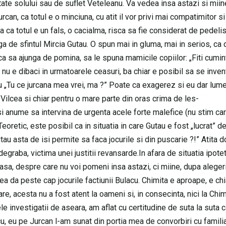
intate solului sau de suflet Veteleanu. Va vedea insa astazi si miin
an, ca totul e o minciuna, cu atit il vor privi mai compatimitor s
 ca totul e un fals, o cacialma, risca sa fie considerat de pedelist
aga de sfintul Mircia Gutau. O spun mai in gluma, mai in serios, ca
ca sa ajunga de pomina, sa le spuna mamicile copiilor: „Fiti cumint
 nu e dibaci in urmatoarele ceasuri, ba chiar e posibil sa se inve
u „Tu ce jurcana mea vrei, ma ?” Poate ca exagerez si eu dar lum
ilcea si chiar pentru o mare parte din oras crima de les-
i anume sa intervina de urgenta acele forte malefice (nu stim ca
etic, este posibil ca in situatia in care Gutau e fost „lucrat” de 
au asta de isi permite sa faca jocurile si din puscarie ?!” Atita d
egraba, victima unei justitii revansarde.In afara de situatia ipote
asa, despre care nu voi pomeni insa astazi, ci miine, dupa alegeri
a da peste cap jocurile factiunii Bulacu. Chimita e aproape, e chi
, acesta nu a fost atent la oameni si, in consecinta, nici la Chi
investigatii de aseara, am aflat cu certitudine de suta la suta c
u, eu pe Jurcan l-am sunat din portia mea de convorbiri cu familia