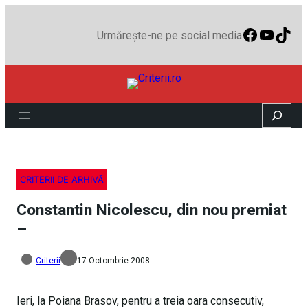
Faceboo
YouTu
TikT
Urmărește-ne pe social media
Search
CRITERII DE ARHIVĂ
Constantin Nicolescu, din nou premiat
–
Criterii
17 Octombrie 2008
Ieri, la Poiana Brasov, pentru a treia oara consecutiv,