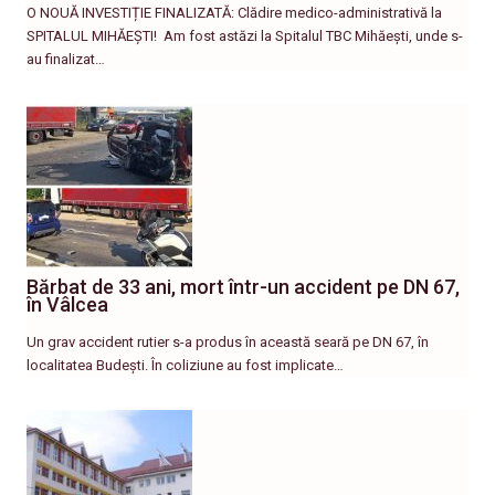
O NOUĂ INVESTIȚIE FINALIZATĂ: Clădire medico-administrativă la
SPITALUL MIHĂEȘTI! ​ Am fost astăzi la Spitalul TBC Mihăești, unde s-
au finalizat…
Bărbat de 33 ani, mort într-un accident pe DN 67,
în Vâlcea
Un grav accident rutier s-a produs în această seară pe DN 67, în
localitatea Budești. În coliziune au fost implicate…