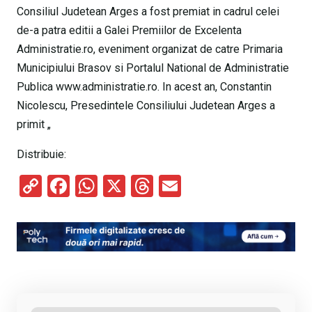
Consiliul Judetean Arges a fost premiat in cadrul celei
de-a patra editii a Galei Premiilor de Excelenta
Administratie.ro, eveniment organizat de catre Primaria
Municipiului Brasov si Portalul National de Administratie
Publica www.administratie.ro. In acest an, Constantin
Nicolescu, Presedintele Consiliului Judetean Arges a
primit „
Distribuie:
C
F
W
X
T
E
o
a
h
hr
m
py
ce
at
e
ail
Li
b
s
a
n
o
A
d
k
o
p
s