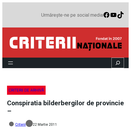
Faceboo
YouTu
TikT
Urmărește-ne pe social media
Search
CRITERII DE ARHIVĂ
Conspiratia bilderbergilor de provincie
–
Criterii
22 Martie 2011