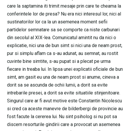
care la saptamina iti trimit mesaje prin care te cheama la
conferintele lor de presa? Nu era nici interesul lor, nici al
sustinatorilor lor ca la un asemenea moment sefii
partidelor semnatare sa se comporte ca niste carbunari
din secolul al XIX-lea. Comunicatul amintit nu da nici o
explicatie, nici una de bun simt si nici una de neam prost,
pur si simplu aflam ca s-au adunat, au semnat, au rostit
cuvinte bine simtite, s-au pupat si a plecat pe urma
fiecare in treaba lui. In lipsa unei explicatii oficiale de bun
simt, am gasit eu una de neam prost si anume, cineva a
dorit sa se ascunda de ochii lumii, a dorit sa evite
intrebarile presei, a dorit sa evite situatiile stinjenitoare.
Singurul care ar fi avut motive este Constantin Nicolescu
si cred ca aceste manevre de bilderbergi de provincie au
fost facute la cererea lui. Nu sint psiholog si nu pot sa
discern resorturile gindirii care a provocat un asemenea