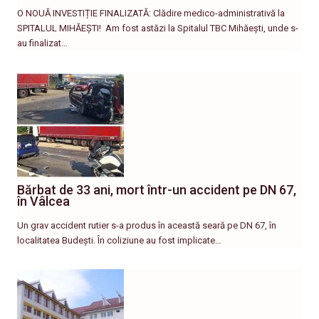
O NOUĂ INVESTIȚIE FINALIZATĂ: Clădire medico-administrativă la
SPITALUL MIHĂEȘTI! ​ Am fost astăzi la Spitalul TBC Mihăești, unde s-
au finalizat…
Bărbat de 33 ani, mort într-un accident pe DN 67,
în Vâlcea
Un grav accident rutier s-a produs în această seară pe DN 67, în
localitatea Budești. În coliziune au fost implicate…