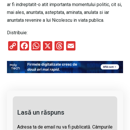
ar fi indreptatit-o atit importanta momentului politic, cit si,
mai ales, anuntata, asteptata, aminata, anulata si iar
anuntata revenire a lui Nicolescu in viata publica.
Distribuie:
C
F
W
X
T
E
o
a
h
hr
m
py
ce
at
e
ail
Li
b
s
a
n
o
A
d
k
o
p
s
k
p
Lasă un răspuns
Adresa ta de email nu va fi publicată.
Câmpurile