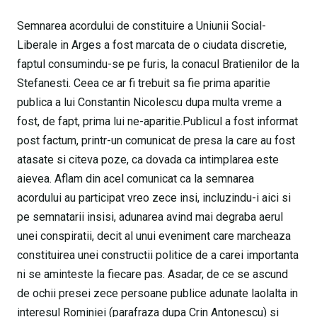
Semnarea acordului de constituire a Uniunii Social-
Liberale in Arges a fost marcata de o ciudata discretie,
faptul consumindu-se pe furis, la conacul Bratienilor de la
Stefanesti. Ceea ce ar fi trebuit sa fie prima aparitie
publica a lui Constantin Nicolescu dupa multa vreme a
fost, de fapt, prima lui ne-aparitie.Publicul a fost informat
post factum, printr-un comunicat de presa la care au fost
atasate si citeva poze, ca dovada ca intimplarea este
aievea. Aflam din acel comunicat ca la semnarea
acordului au participat vreo zece insi, incluzindu-i aici si
pe semnatarii insisi, adunarea avind mai degraba aerul
unei conspiratii, decit al unui eveniment care marcheaza
constituirea unei constructii politice de a carei importanta
ni se aminteste la fiecare pas. Asadar, de ce se ascund
de ochii presei zece persoane publice adunate laolalta in
interesul Rominiei (parafraza dupa Crin Antonescu) si