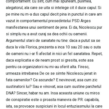
comportament. Eu sint, cum mai spuneam, pulimea,
alegatorul, ala care se uita si intelege cit il duce capul. Si
pe mine nu m-a dus capul decit pina in punctul in care am
vazut in comportamentul presedintelui PSD Arges
manifestarea unui sentiment de jena. Ei da, Nicolescu pur
si simplu nu a avut curaj sa dea ochii cu oamenii.
Argumentul starii de sanatate nu tine: daca a putut sa se
duca la vila Florica, prezenta a inca 10 sau 20 sau o suta
de oameni nu i-ar fi afectat in nici un fel sanatatea. Repet,
daca explicatia e de neam prost si gresita, este asa
pentru ca organizatorii nu mi-au oferit alta. Firesc,
urmeaza intrebarea De ce se simte Nicolescu jenat in
fata oamenilor? Ce ascunde? E nevinovat, asa cum zic
sustinatorii lui? Sau e vinovat, asa cum sustine parchetul
DNA? Sincer, habar nu am. Insa aceasta uniune cu miros
de conspiratie este o proasta manevra de P.R. capabila,
iata, sa provoace suspiciuni in locul entuziasmului la care