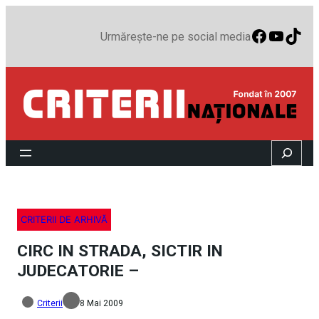
Faceboo
YouTu
TikT
Urmărește-ne pe social media
Search
CRITERII DE ARHIVĂ
CIRC IN STRADA, SICTIR IN
JUDECATORIE –
Criterii
8 Mai 2009