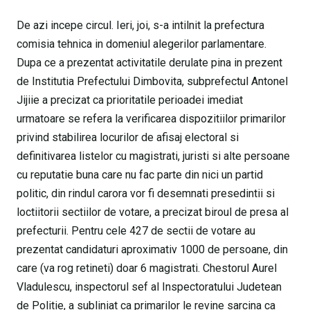
De azi incepe circul. Ieri, joi, s-a intilnit la prefectura
comisia tehnica in domeniul alegerilor parlamentare.
Dupa ce a prezentat activitatile derulate pina in prezent
de Institutia Prefectului Dimbovita, subprefectul Antonel
Jijiie a precizat ca prioritatile perioadei imediat
urmatoare se refera la verificarea dispozitiilor primarilor
privind stabilirea locurilor de afisaj electoral si
definitivarea listelor cu magistrati, juristi si alte persoane
cu reputatie buna care nu fac parte din nici un partid
politic, din rindul carora vor fi desemnati presedintii si
loctiitorii sectiilor de votare, a precizat biroul de presa al
prefecturii. Pentru cele 427 de sectii de votare au
prezentat candidaturi aproximativ 1000 de persoane, din
care (va rog retineti) doar 6 magistrati. Chestorul Aurel
Vladulescu, inspectorul sef al Inspectoratului Judetean
de Politie, a subliniat ca primarilor le revine sarcina ca