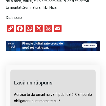
de a face, totusi, cu o alta comisie. N-or fi chiar toti
turmentati.Semnatura: Tibi Nica
Distribuie:
C
F
W
X
T
E
o
a
h
hr
m
py
ce
at
e
ail
Li
b
s
a
n
o
A
d
k
o
p
s
k
p
Lasă un răspuns
Adresa ta de email nu va fi publicată.
Câmpurile
obligatorii sunt marcate cu
*