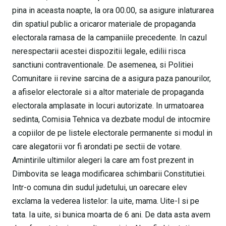
pina in aceasta noapte, la ora 00.00, sa asigure inlaturarea
din spatiul public a oricaror materiale de propaganda
electorala ramasa de la campaniile precedente. In cazul
nerespectarii acestei dispozitii legale, edilii risca
sanctiuni contraventionale. De asemenea, si Politiei
Comunitare ii revine sarcina de a asigura paza panourilor,
a afiselor electorale si a altor materiale de propaganda
electorala amplasate in locuri autorizate. In urmatoarea
sedinta, Comisia Tehnica va dezbate modul de intocmire
a copiilor de pe listele electorale permanente si modul in
care alegatorii vor fi arondati pe sectii de votare.
Amintirile ultimilor alegeri la care am fost prezent in
Dimbovita se leaga modificarea schimbarii Constitutiei.
Intr-o comuna din sudul judetului, un oarecare elev
exclama la vederea listelor: Ia uite, mama. Uite-l si pe
tata. Ia uite, si bunica moarta de 6 ani. De data asta avem