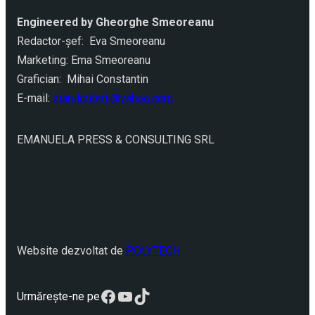
Engineered by Gheorghe Smeoreanu
Redactor-şef: Eva Smeoreanu
Marketing: Ema Smeoreanu
Grafician: Mihai Constantin
E-mail:
ziarulcriterii@yahoo.com
EMANUELA PRESS & CONSULTING SRL
Website dezvoltat de
POLYTECH
Facebook
YouTube
TikTok
Urmărește-ne pe