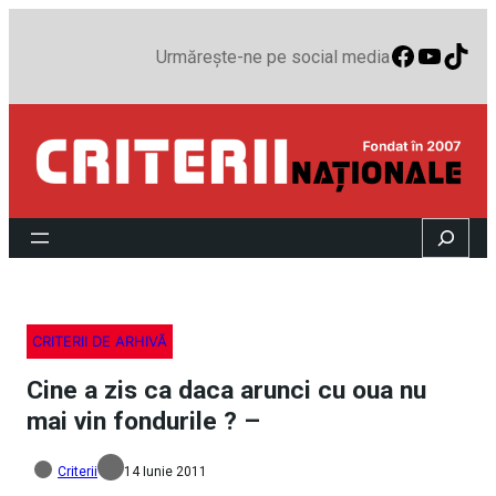
Faceboo
YouTu
TikT
Urmărește-ne pe social media
Search
CRITERII DE ARHIVĂ
Cine a zis ca daca arunci cu oua nu
mai vin fondurile ? –
Criterii
14 Iunie 2011