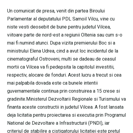
Un comunicat de presa, venit din partea Biroului
Parlamentar al deputatului PDL Samoil Vilcu, vine cu
niste vesti deosebit de bune pentru judetul Vilcea,
viitoare parte de nord-est a regiunii Oltenia sau cum s-o
mai fi numind atunci. Dupa vizita premierului Boc si a
ministrului Elena Udrea, cind a avut loc incidentul de la
cinematograful Ostroveni, multi se dadeau de ceasul
mortii ca Vilcea va fi pedepsita la capitolul investitii,
respectiv, alocare de fonduri. Acest lucru a trecut si cea
mai palpabila dovada este ca bunele intentii
guvernamentale continua prin construirea a 15 crese si
gradinite.Ministerul Dezvoltarii Regionale si Turismului va
finanta aceste constructii in judetul Vilcea. A fost lansata
deja licitatia pentru proiectarea si executia prin Programul
National de Dezvoltare a Infrastructurii (PNDI), iar
criteriul de stabilire a cistigatorului licitatiei este pretul