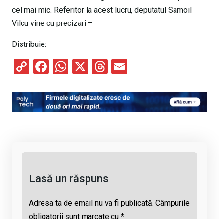
cel mai mic. Referitor la acest lucru, deputatul Samoil
Vilcu vine cu precizari –
Distribuie:
C
F
W
X
T
E
o
a
h
hr
m
py
ce
at
e
ail
Li
b
s
a
n
o
A
d
k
o
p
s
k
p
Lasă un răspuns
Adresa ta de email nu va fi publicată.
Câmpurile
obligatorii sunt marcate cu
*