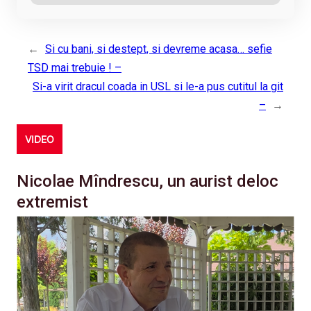
←
Si cu bani, si destept, si devreme acasa… sefie
TSD mai trebuie ! –
Si-a virit dracul coada in USL si le-a pus cutitul la git
–
→
VIDEO
Nicolae Mîndrescu, un aurist deloc
extremist