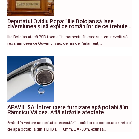
Deputatul Ovidiu Popa: ”Ilie Bolojan să lase
diversiunea și să explice românilor de ce trebuie…
Ilie Bolojan atacă PSD tocmai în momentul în care suntem nevoiți să
reparăm ceea ce Guvernul său, demis de Parlament,…
APAVIL SA: Întrerupere furnizare apă potabilă în
Râmnicu Vâlcea. Află străzile afectate
Având în vedere necesitatea executării lucrărilor de conectare a rețelei
de apă potabilă din PEHD D 110mm, L =750m, extinsă…