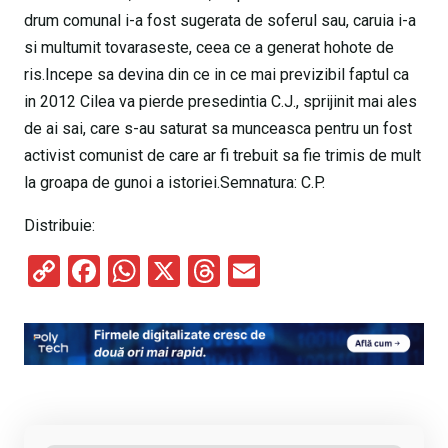
drum comunal i-a fost sugerata de soferul sau, caruia i-a
si multumit tovaraseste, ceea ce a generat hohote de
ris.Incepe sa devina din ce in ce mai previzibil faptul ca
in 2012 Cilea va pierde presedintia C.J., sprijinit mai ales
de ai sai, care s-au saturat sa munceasca pentru un fost
activist comunist de care ar fi trebuit sa fie trimis de mult
la groapa de gunoi a istoriei.Semnatura: C.P.
Distribuie:
C
F
W
X
T
E
o
a
h
hr
m
py
ce
at
e
ail
Li
b
s
a
n
o
A
d
k
o
p
s