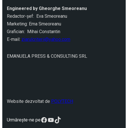
Engineered by Gheorghe Smeoreanu
Redactor-şef: Eva Smeoreanu
Marketing: Ema Smeoreanu
Grafician: Mihai Constantin
E-mail:
ziarulcriterii@yahoo.com
EMANUELA PRESS & CONSULTING SRL
Website dezvoltat de
POLYTECH
Facebook
YouTube
TikTok
Urmărește-ne pe