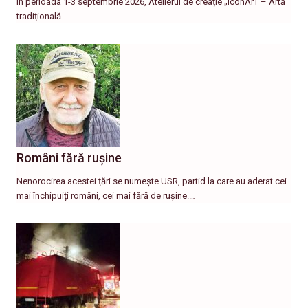
în perioada 1-3 septembrie 2026, Atelierul de creație „IconArT – Artă
tradițională…
Români fără rușine
Nenorocirea acestei țări se numește USR, partid la care au aderat cei
mai închipuiți români, cei mai fără de rușine.…