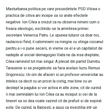
Masturbarea politica pe care presedintele PSD Vilcea o
practica de citiva ani incepe sa isi arate efectele
negative. Ion Cilea a crezut ca nu observa nimeni cum o
freaca ideologic, excitindu-se la amintirea primei
secretare Venerica Patru. Le spunea tuturor ca doar noi,
rautaciosi fiind, il calomniem ca mingiie cu stinga ciocanul
pentru a i-o pune secerii, in vreme ce el e un capitalist de
nadejde al social-demagogiei.Viata ne da insa dreptate,
Cilea raminind tot mai singur. A plecat din partid Dumitru
Tarasenie si se pregateste sa faca acelasi lucru Remus
Grigorescu. Un om de afaceri si un profesor universitar au
inteles ca decit cu un prost la cistig, mai bine cu un
destept la paguba si vor activa in alte zone, cit de curind.
Ii mai semnalam lui Ion Cilea ca au inceput si cei de la
tineret sa isi dea coate vazind cit de prafuit si de expirat
este. De curind, la Balcesti, a spus ca investitia intr-un