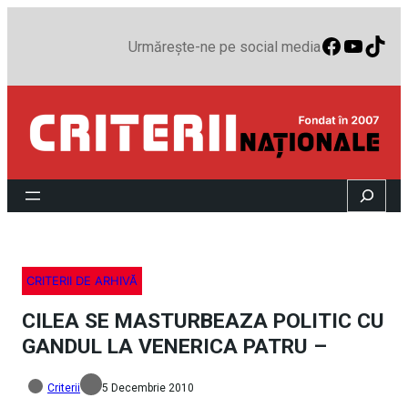
Faceboo
YouTu
TikT
Urmărește-ne pe social media
Search
CRITERII DE ARHIVĂ
CILEA SE MASTURBEAZA POLITIC CU
GANDUL LA VENERICA PATRU –
Criterii
5 Decembrie 2010