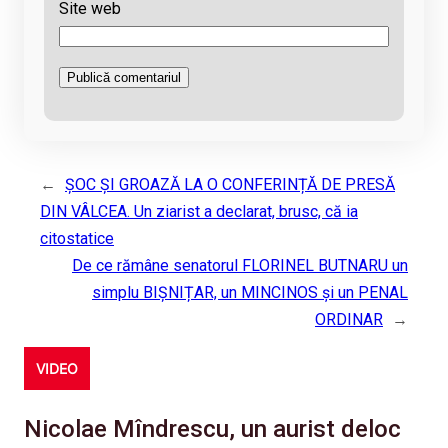
Site web
←
ȘOC ȘI GROAZĂ LA O CONFERINȚĂ DE PRESĂ
DIN VÂLCEA. Un ziarist a declarat, brusc, că ia
citostatice
De ce rămâne senatorul FLORINEL BUTNARU un
simplu BIȘNIȚAR, un MINCINOS și un PENAL
ORDINAR
→
VIDEO
Nicolae Mîndrescu, un aurist deloc