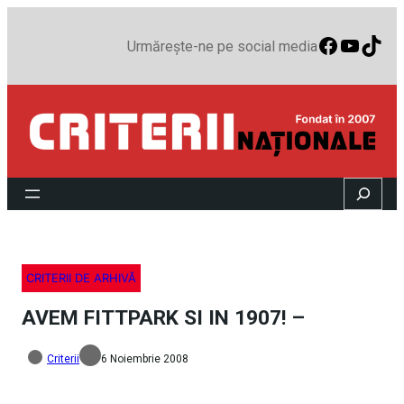
Faceboo
YouTu
TikT
Urmărește-ne pe social media
Search
CRITERII DE ARHIVĂ
AVEM FITTPARK SI IN 1907! –
Criterii
6 Noiembrie 2008