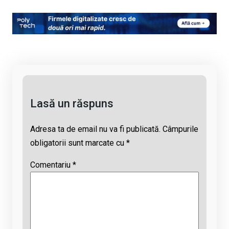
o
a
h
hr
m
py
ce
at
e
ail
Li
b
s
a
n
o
A
d
k
o
p
s
k
p
Lasă un răspuns
Adresa ta de email nu va fi publicată.
Câmpurile
obligatorii sunt marcate cu
*
Comentariu
*