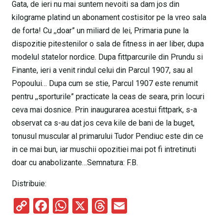
Gata, de ieri nu mai suntem nevoiti sa dam jos din
kilograme platind un abonament costisitor pe la vreo sala
de forta! Cu ,,doar” un miliard de lei, Primaria pune la
dispozitie pitestenilor o sala de fitness in aer liber, dupa
modelul statelor nordice. Dupa fittparcurile din Prundu si
Finante, ieri a venit rindul celui din Parcul 1907, sau al
Popoului… Dupa cum se stie, Parcul 1907 este renumit
pentru ,,sporturile” practicate la ceas de seara, prin locuri
ceva mai dosnice. Prin inaugurarea acestui fittpark, s-a
observat ca s-au dat jos ceva kile de bani de la buget,
tonusul muscular al primarului Tudor Pendiuc este din ce
in ce mai bun, iar muschii opozitiei mai pot fi intretinuti
doar cu anabolizante…Semnatura: F.B.
Distribuie:
C
F
W
X
T
E