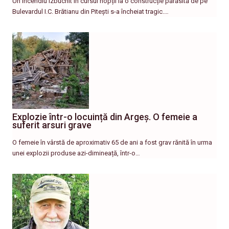
Un incendiu izbucnit în cursul nopții la o construcție părăsită de pe
Bulevardul I.C. Brătianu din Pitești s-a încheiat tragic.…
Explozie într-o locuință din Argeș. O femeie a
suferit arsuri grave
O femeie în vârstă de aproximativ 65 de ani a fost grav rănită în urma
unei explozii produse azi-dimineață, într-o…