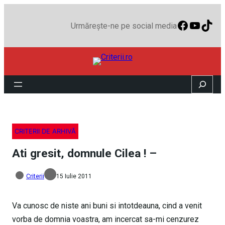
Faceboo
YouTu
TikT
Urmărește-ne pe social media
Search
CRITERII DE ARHIVĂ
Ati gresit, domnule Cilea ! –
Criterii
15 Iulie 2011
Va cunosc de niste ani buni si intotdeauna, cind a venit
vorba de domnia voastra, am incercat sa-mi cenzurez