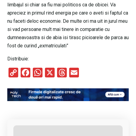
limbajul si chiar sa fiu mai politicos ca de obicei. Va
apreciez in primul rind energia pe care o aveti si faptul ca
nu faceti deloc economie. De multe ori ma uit in jurul meu
si vad persoane mult mai tinere in comparatie cu
dumneavoastra si de abia isi tirasc picioarele de parca au
fost de curind „exmatriculati”
Distribuie:
C
F
W
X
T
E
o
a
h
hr
m
py
ce
at
e
ail
Li
b
s
a
n
o
A
d
k
o
p
s
k
p