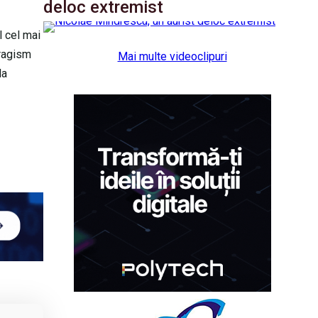
deloc extremist
l cel mai
tragism
Mai multe videoclipuri
la