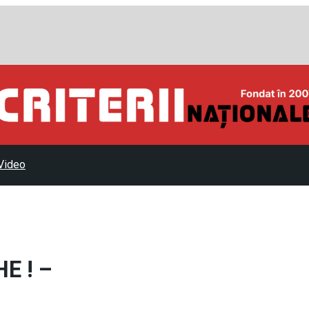
Video
E ! –