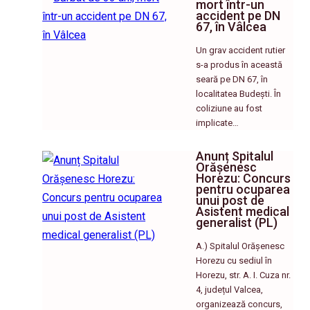
mort într-un
accident pe DN
67, în Vâlcea
Un grav accident rutier
s-a produs în această
seară pe DN 67, în
localitatea Budești. În
coliziune au fost
implicate…
Anunț Spitalul
Orășenesc
Horezu: Concurs
pentru ocuparea
unui post de
Asistent medical
generalist (PL)
A.) Spitalul Orășenesc
Horezu cu sediul în
Horezu, str. A. I. Cuza nr.
4, județul Valcea,
organizează concurs,