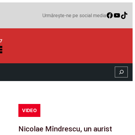
Faceboo
YouTu
TikT
Urmărește-ne pe social media
Search
VIDEO
Nicolae Mîndrescu, un aurist