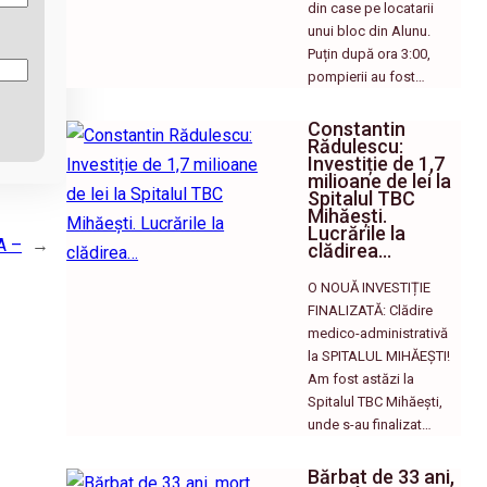
din case pe locatarii
unui bloc din Alunu.
Puțin după ora 3:00,
pompierii au fost…
Constantin
Rădulescu:
Investiție de 1,7
milioane de lei la
Spitalul TBC
Mihăești.
Lucrările la
A –
→
clădirea…
O NOUĂ INVESTIȚIE
FINALIZATĂ: Clădire
medico-administrativă
la SPITALUL MIHĂEȘTI! ​
Am fost astăzi la
Spitalul TBC Mihăești,
unde s-au finalizat…
Bărbat de 33 ani,