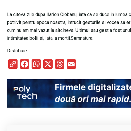
La citeva zile dupa Ilarion Ciobanu, iata ca se duce in lumea 
potrivit pentru epoca noastra, intrucit gesturile si vocea sa 
cum nu am mai vazut la altcineva. Ultimul sau gest a fost unu
intimitatea bolii si, iata, a mortii.Semnatura:
Distribuie:
C
F
W
X
T
E
o
a
h
hr
m
py
ce
at
e
ail
Li
b
s
a
n
o
A
d
k
o
p
s
k
p