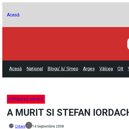
Acasă
Acasă
Național
Blogu’ lu’ Smeo
Argeș
Vâlcea
Olt
CRITERII DE ARHIVĂ
A MURIT SI STEFAN IORDACH
Criterii
14 Septembrie 2008