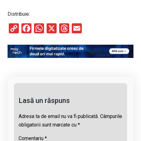
Distribuie:
C
F
W
X
T
E
o
a
h
hr
m
py
ce
at
e
ail
Li
b
s
a
n
o
A
d
k
o
p
s
k
p
Lasă un răspuns
Adresa ta de email nu va fi publicată.
Câmpurile
obligatorii sunt marcate cu
*
Comentariu
*