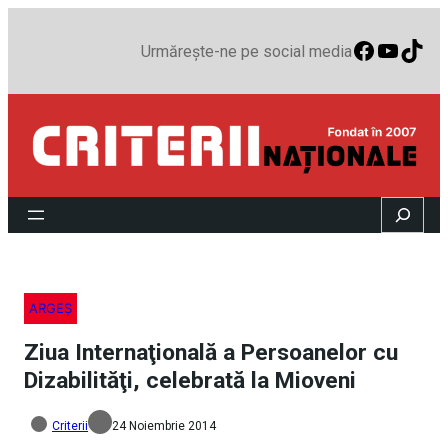
Faceboo
YouTu
TikT
Urmărește-ne pe social media
Search
ARGEȘ
Ziua Internaţională a Persoanelor cu
Dizabilităţi, celebrată la Mioveni
Criterii
24 Noiembrie 2014