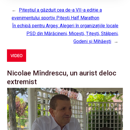
←
Piteștiul a găzduit cea de-a VII-a ediție a
evenimentului sportiv Pitești Half Marathon
În echipă pentru Argeș: Alegeri în organizațiile locale
PSD din Mărăcineni, Micești, Țițești, Stâlpeni,
Godeni și Mihăești
→
VIDEO
Nicolae Mîndrescu, un aurist deloc
extremist