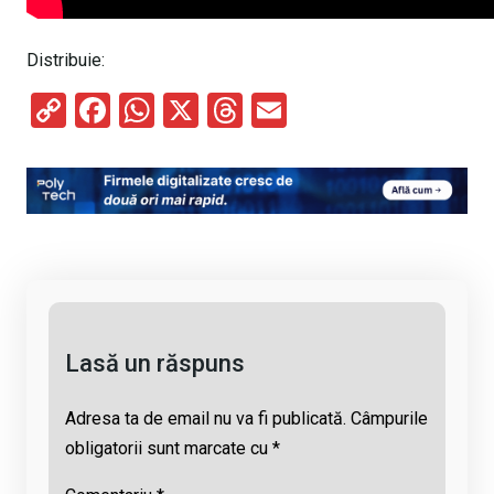
Distribuie:
C
F
W
X
T
E
o
a
h
hr
m
py
ce
at
e
ail
Li
b
s
a
n
o
A
d
k
o
p
s
k
p
Lasă un răspuns
Adresa ta de email nu va fi publicată.
Câmpurile
obligatorii sunt marcate cu
*