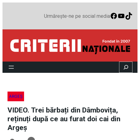
Faceboo
YouTu
TikT
Urmărește-ne pe social media
Search
ARGEȘ
VIDEO. Trei bărbați din Dâmbovița,
reținuți după ce au furat doi cai din
Argeș