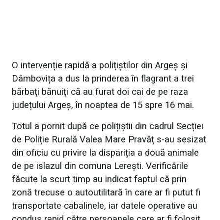
O intervenție rapidă a polițiștilor din Argeș și
Dâmbovița a dus la prinderea în flagrant a trei
bărbați bănuiți că au furat doi cai de pe raza
județului Argeș, în noaptea de 15 spre 16 mai.
Totul a pornit după ce polițiștii din cadrul Secției
de Poliție Rurală Valea Mare Pravăț s-au sesizat
din oficiu cu privire la dispariția a două animale
de pe islazul din comuna Lerești. Verificările
făcute la scurt timp au indicat faptul că prin
zonă trecuse o autoutilitară în care ar fi putut fi
transportate cabalinele, iar datele operative au
condus rapid către persoanele care ar fi folosit