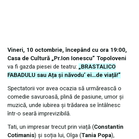
Vineri, 10 octombrie, începând cu ora 19:00,
Casa de Cultură „Pr.Ion Ionescu” Topoloveni
va fi gazda piesei de teatru:
„BRASTALICO
FABADULU sau Ața și năvodu’ ei…de viață!”
Spectatorii vor avea ocazia să urmărească o
comedie savuroasă, plină de pasiune, umor și
muzică, unde iubirea și trădarea se întâlnesc
într-o seară imprevizibilă.
Tati, un impresar trecut prin viață (
Constantin
Cotimanis
) și soția lui, Olga (
Tania Popa
),