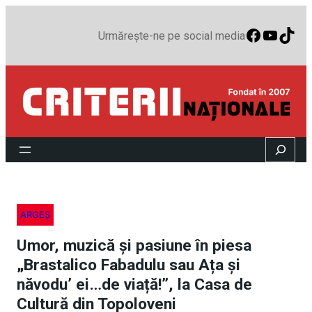
Faceboo
YouTu
TikT
Urmărește-ne pe social media
Search
ARGEȘ
Umor, muzică și pasiune în piesa
„Brastalico Fabadulu sau Ața și
năvodu’ ei…de viață!”, la Casa de
Cultură din Topoloveni