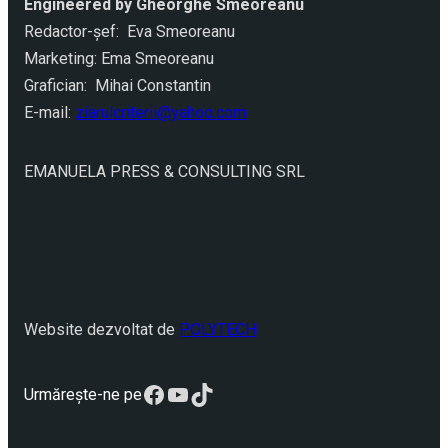
Engineered by Gheorghe Smeoreanu
Redactor-şef: Eva Smeoreanu
Marketing: Ema Smeoreanu
Grafician: Mihai Constantin
E-mail:
ziarulcriterii@yahoo.com
EMANUELA PRESS & CONSULTING SRL
Website dezvoltat de
POLYTECH
Facebook
YouTube
TikTok
Urmărește-ne pe