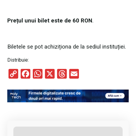
Prețul unui bilet este de 60 RON
.
Biletele se pot achiziționa de la sediul instituției.
Distribuie:
C
F
W
X
T
E
o
a
h
hr
m
py
ce
at
e
ail
Li
b
s
a
n
o
A
d
k
o
p
s
k
p