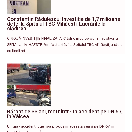
Constantin Rădulescu: Investiție de 1,7 milioane
de lei la Spitalul TBC Mihăești. Lucrările la
clădirea…
O NOUĂ INVESTIȚIE FINALIZATĂ: Clădire medico-administrativă la
SPITALUL MIHĂEȘTI! ​ Am fost astăzi la Spitalul TBC Mihăești, unde s-
au finalizat…
Bărbat de 33 ani, mort într-un accident pe DN 67,
în Vâlcea
Un grav accident rutier s-a produs în această seară pe DN 67, în