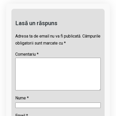
n
o
A
d
k
o
p
s
k
p
Lasă un răspuns
Adresa ta de email nu va fi publicată.
Câmpurile
obligatorii sunt marcate cu
*
Comentariu
*
Nume
*
Email
*