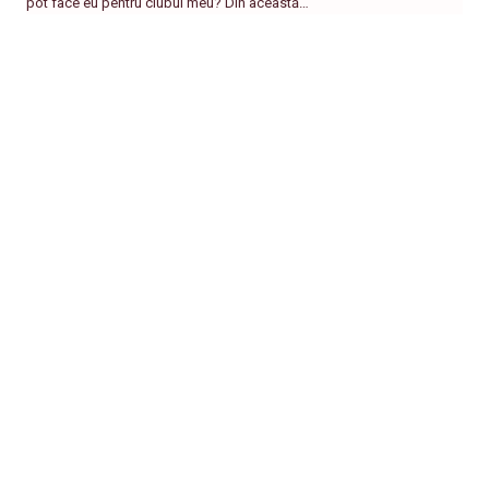
pot face eu pentru clubul meu? Din această…