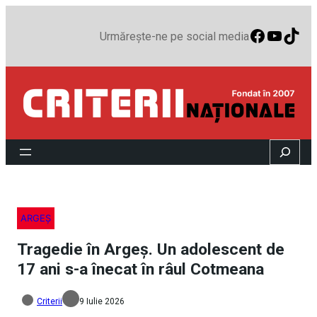
Faceboo
YouTu
TikT
Urmărește-ne pe social media
Search
ARGEȘ
Tragedie în Argeș. Un adolescent de
17 ani s-a înecat în râul Cotmeana
Criterii
9 Iulie 2026