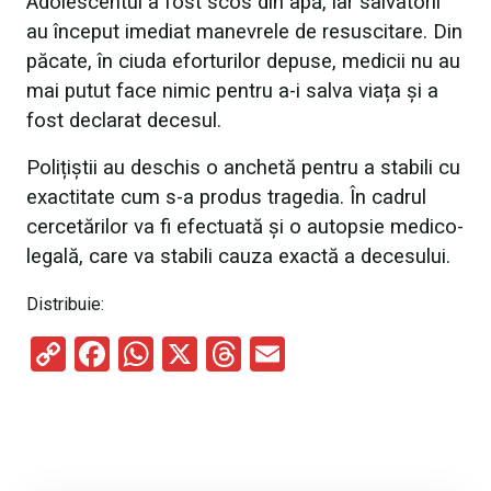
Adolescentul a fost scos din apă, iar salvatorii
au început imediat manevrele de resuscitare. Din
păcate, în ciuda eforturilor depuse, medicii nu au
mai putut face nimic pentru a-i salva viața și a
fost declarat decesul.
Polițiștii au deschis o anchetă pentru a stabili cu
exactitate cum s-a produs tragedia. În cadrul
cercetărilor va fi efectuată și o autopsie medico-
legală, care va stabili cauza exactă a decesului.
Distribuie:
C
F
W
X
T
E
o
a
h
hr
m
py
ce
at
e
ail
Li
b
s
a