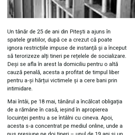
Un tânăr de 25 de ani din Pitești a ajuns în
spatele gratiilor, după ce a crezut că poate
ignora restricțiile impuse de instanță și a început
să terorizeze alți tineri pe rețelele de socializare.
Deși se afla în arest la domiciliu pentru o altă
cauză penală, acesta a profitat de timpul liber
pentru a-și hărțui victimele și a cere bani prin
intimidare.
Mai întâi, pe 18 mai, tânărul a încălcat obligația
de a rămâne în casă, ieșind în apropierea
locuinței pentru a se întâlni cu cineva. Apoi,
acesta s-a concentrat pe mediul online, unde a
pus presiune pe doi tineri – unul de 19 ani și un