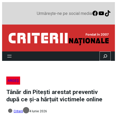
Faceboo
YouTu
TikT
Urmărește-ne pe social media
Search
ARGEȘ
Tânăr din Pitești arestat preventiv
după ce și-a hărțuit victimele online
Criterii
4 Iunie 2026