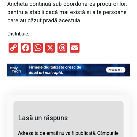
Ancheta continuă sub coordonarea procurorilor,
pentru a stabili dacă mai există și alte persoane
care au căzut pradă acestuia.
Distribuie:
C
F
W
X
T
E
o
a
h
hr
m
py
ce
at
e
ail
Li
b
s
a
n
o
A
d
k
o
p
s
k
p
Lasă un răspuns
Adresa ta de email nu va fi publicată.
Câmpurile