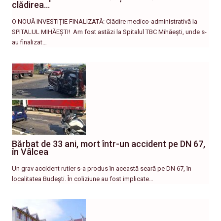
clădirea…
O NOUĂ INVESTIȚIE FINALIZATĂ: Clădire medico-administrativă la
SPITALUL MIHĂEȘTI! ​ Am fost astăzi la Spitalul TBC Mihăești, unde s-
au finalizat…
Bărbat de 33 ani, mort într-un accident pe DN 67,
în Vâlcea
Un grav accident rutier s-a produs în această seară pe DN 67, în
localitatea Budești. În coliziune au fost implicate…