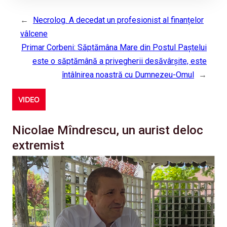
←
Necrolog. A decedat un profesionist al finanțelor
vâlcene
Primar Corbeni: Săptămâna Mare din Postul Paștelui
este o săptămână a privegherii desăvârșite, este
întâlnirea noastră cu Dumnezeu-Omul
→
VIDEO
Nicolae Mîndrescu, un aurist deloc
extremist