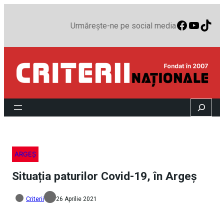
Faceboo
YouTu
TikT
Urmărește-ne pe social media
Search
ARGEȘ
Situația paturilor Covid-19, în Argeș
Criterii
26 Aprilie 2021