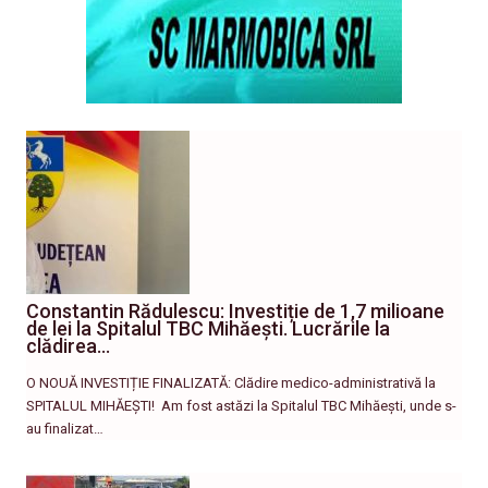
Constantin Rădulescu: Investiție de 1,7 milioane
de lei la Spitalul TBC Mihăești. Lucrările la
clădirea…
O NOUĂ INVESTIȚIE FINALIZATĂ: Clădire medico-administrativă la
SPITALUL MIHĂEȘTI! ​ Am fost astăzi la Spitalul TBC Mihăești, unde s-
au finalizat…