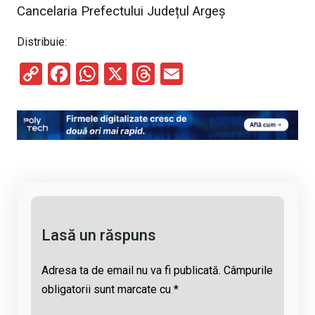
Cancelaria Prefectului Județul Argeș
Distribuie:
C
F
W
X
T
E
o
a
h
hr
m
py
ce
at
e
ail
Li
b
s
a
n
o
A
d
k
o
p
s
k
p
Lasă un răspuns
Adresa ta de email nu va fi publicată.
Câmpurile
obligatorii sunt marcate cu
*