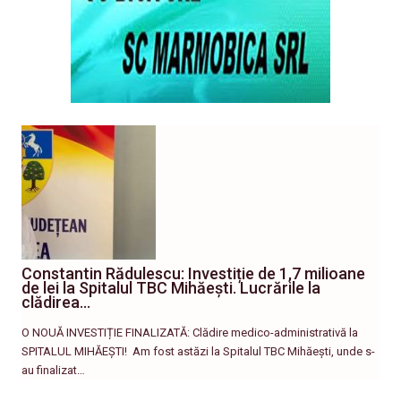
Constantin Rădulescu: Investiție de 1,7 milioane
de lei la Spitalul TBC Mihăești. Lucrările la
clădirea…
O NOUĂ INVESTIȚIE FINALIZATĂ: Clădire medico-administrativă la
SPITALUL MIHĂEȘTI! ​ Am fost astăzi la Spitalul TBC Mihăești, unde s-
au finalizat…