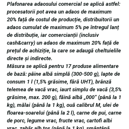
Plafonarea adaosului comercial se aplică astfel:
procesatorii pot avea un adaos de maximum
20% față de costul de producție, distribuitorii un
adaos cumulat de maximum 5% pe întregul lanț
de distribuție, iar comercianții (inclusiv
cash&carry) un adaos de maximum 20% față de
prețul de achiziție, la care se adaugă cheltuielile
directe și indirecte.
Măsura se aplică pentru 17 produse alimentare
de bază: pâine albă simplă (300-500 g), lapte de
consum 1 l (1,5% grăsime, fără UHT), brânză
telemea de vacă vrac, iaurt simplu de vacă (3,5%
grăsime, max. 200 g), făină albă „000” (până la 1
kg), mălai (până la 1 kg), ouă calibrul M, ulei de
floarea-soarelui (până la 2 l), carne de pui, carne
de porc, legume vrac, fructe vrac, cartofi albi
vrac, zahăr alb tos (până la 1 kg), smântână