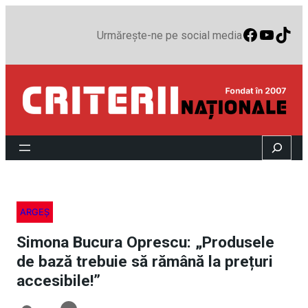
Faceboo
YouTu
TikT
Urmărește-ne pe social media
Search
ARGEȘ
Simona Bucura Oprescu: „Produsele
de bază trebuie să rămână la prețuri
accesibile!”