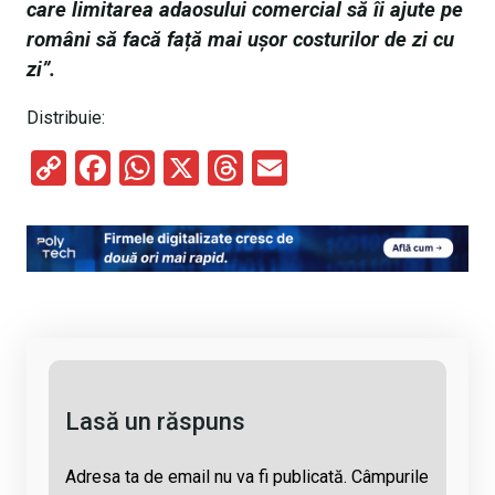
care limitarea adaosului comercial să îi ajute pe
români să facă față mai ușor costurilor de zi cu
zi”.
Distribuie:
C
F
W
X
T
E
o
a
h
hr
m
py
ce
at
e
ail
Li
b
s
a
n
o
A
d
k
o
p
s
k
p
Lasă un răspuns
Adresa ta de email nu va fi publicată.
Câmpurile