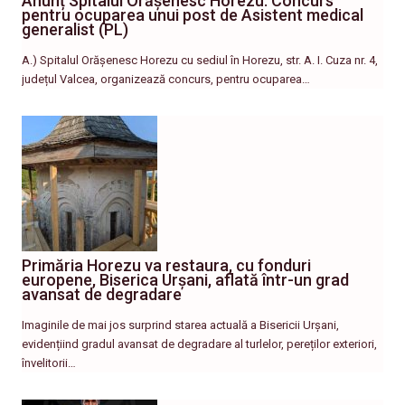
Anunț Spitalul Orășenesc Horezu: Concurs
pentru ocuparea unui post de Asistent medical
generalist (PL)
A.) Spitalul Orășenesc Horezu cu sediul în Horezu, str. A. I. Cuza nr. 4,
județul Valcea, organizează concurs, pentru ocuparea…
Primăria Horezu va restaura, cu fonduri
europene, Biserica Urșani, aflată într-un grad
avansat de degradare
Imaginile de mai jos surprind starea actuală a Bisericii Urșani,
evidențiind gradul avansat de degradare al turlelor, pereților exteriori,
învelitorii…