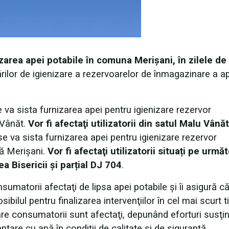
izarea apei potabile în comuna Merișani, în zilele de
ărilor de igienizare a rezervoarelor de înmagazinare a ap
e va sista furnizarea apei pentru igienizare rezervor
 Vânăt.
Vor fi afectaţi utilizatorii din satul Malu Vânăt
 se va sista furnizarea apei pentru igienizare rezervor
ă Merișani.
Vor fi afectaţi utilizatorii situați pe urmă
a Bisericii și parțial DJ 704
.
umatorii afectaţi de lipsa apei potabile și îi asigură c
ibilul pentru finalizarea intervenţiilor în cel mai scurt t
are consumatorii sunt afectaţi, depunând eforturi susţi
ntare cu apă în condiţii de calitate şi de siguranţă.