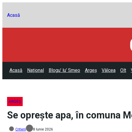
Acasă
Acasă
Național
Blogu’ lu’ Smeo
Argeș
Vâlcea
Olt
ARGEȘ
Se oprește apa, în comuna Mer
Criterii
8 Iunie 2026