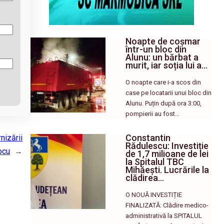
Noapte de coșmar
într-un bloc din
Alunu: un bărbat a
murit, iar soția lui a…
O noapte care i-a scos din
case pe locatarii unui bloc din
Alunu. Puțin după ora 3:00,
pompierii au fost…
Constantin
nizării
Rădulescu: Investiție
ocu
→
de 1,7 milioane de lei
la Spitalul TBC
Mihăești. Lucrările la
clădirea…
O NOUĂ INVESTIȚIE
FINALIZATĂ: Clădire medico-
administrativă la SPITALUL