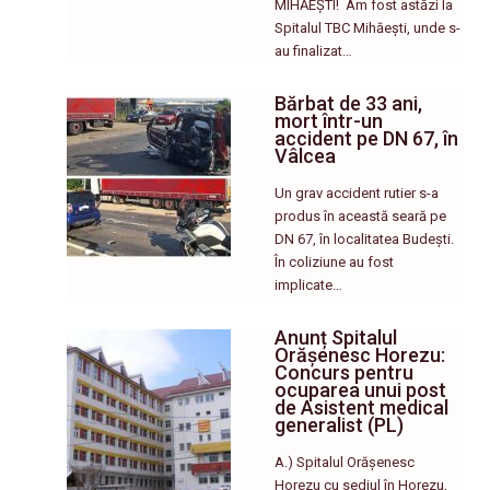
MIHĂEȘTI! ​ Am fost astăzi la
Spitalul TBC Mihăești, unde s-
au finalizat…
Bărbat de 33 ani,
mort într-un
accident pe DN 67, în
Vâlcea
Un grav accident rutier s-a
produs în această seară pe
DN 67, în localitatea Budești.
În coliziune au fost
implicate…
Anunț Spitalul
Orășenesc Horezu:
Concurs pentru
ocuparea unui post
de Asistent medical
generalist (PL)
A.) Spitalul Orășenesc
Horezu cu sediul în Horezu,