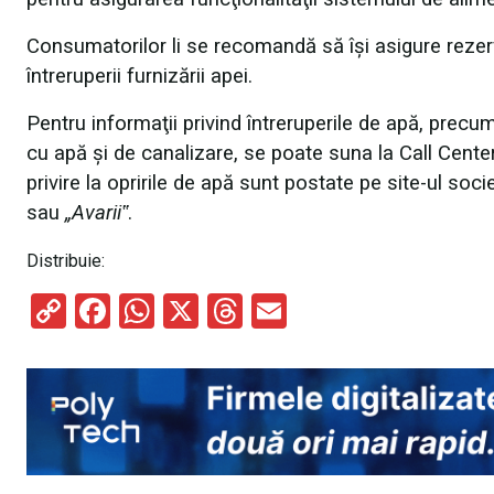
Consumatorilor li se recomandă să îşi asigure rez
întreruperii furnizării apei.
Pentru informaţii privind întreruperile de apă, prec
cu apă şi de canalizare, se poate suna la Call Cent
privire la opririle de apă sunt postate pe site-ul soci
sau
„Avarii‟
.
Distribuie:
C
F
W
X
T
E
o
a
h
hr
m
py
ce
at
e
ail
Li
b
s
a
n
o
A
d
k
o
p
s