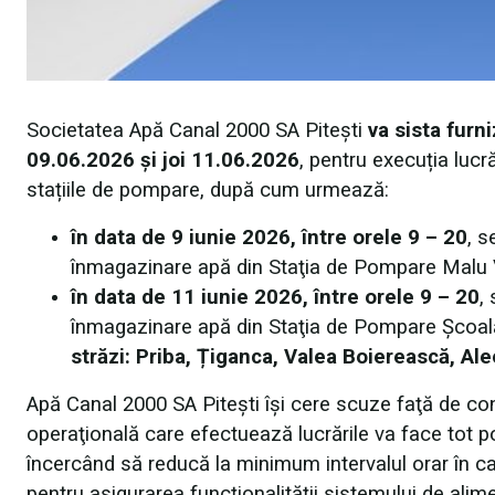
Societatea Apă Canal 2000 SA Piteşti
va sista furn
09.06.2026 și joi 11.06.2026
, pentru execuția lucr
stațiile de pompare, după cum urmează:
în data de 9 iunie 2026, între orele 9 – 20
, s
înmagazinare apă din Staţia de Pompare Malu
în data de 11 iunie 2026, între orele 9 – 20
,
înmagazinare apă din Staţia de Pompare Școal
străzi: Priba, Țiganca, Valea Boierească, Alee
Apă Canal 2000 SA Piteşti își cere scuze faţă de cons
operaţională care efectuează lucrările va face tot pos
încercând să reducă la minimum intervalul orar în c
pentru asigurarea funcţionalităţii sistemului de alime