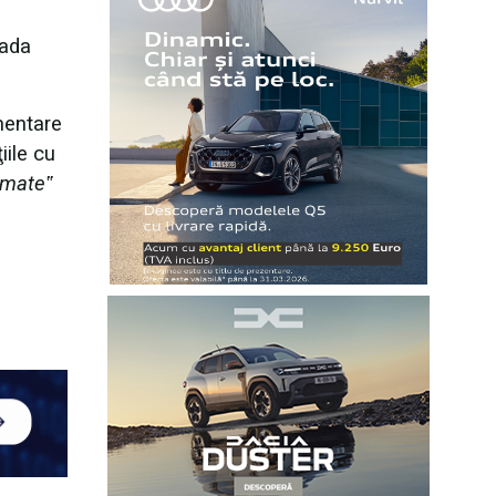
oada
mentare
iile cu
amate‟