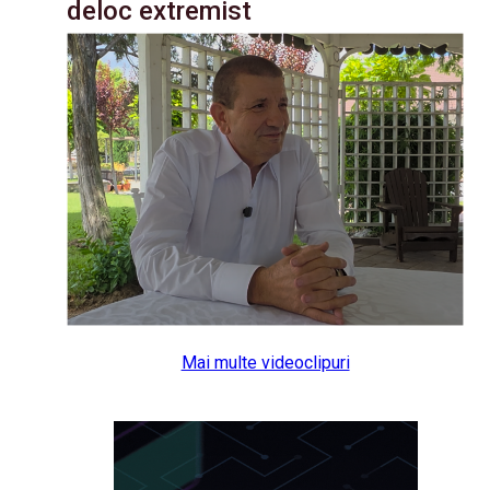
deloc extremist
Mai multe videoclipuri