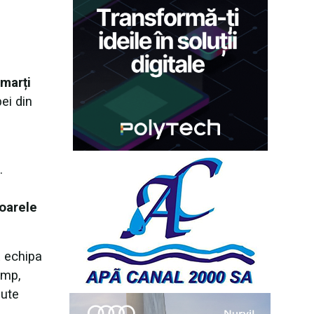
 marți
ei din
.
toarele
ă echipa
imp,
nute