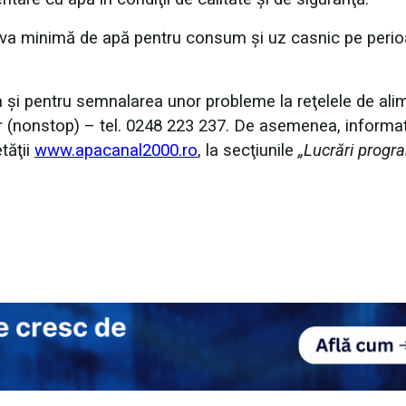
erva minimă de apă pentru consum şi uz casnic pe peri
um şi pentru semnalarea unor probleme la reţelele de ali
er (nonstop) – tel. 0248 223 237. De asemenea, informaţ
etăţii
www.apacanal2000.ro
, la secţiunile
„Lucrări progr