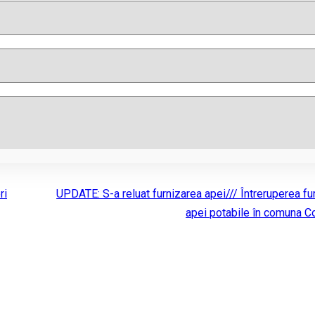
ri
UPDATE: S-a reluat furnizarea apei/// Întreruperea fur
apei potabile în comuna C