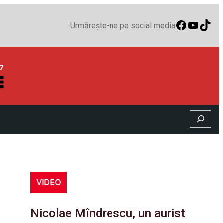
Faceboo
YouTu
TikT
Urmărește-ne pe social media
Search
VIDEO
Nicolae Mîndrescu, un aurist