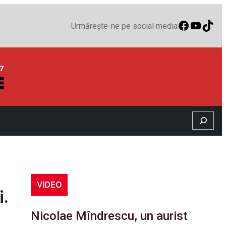
Faceboo
YouTu
TikT
Urmărește-ne pe social media
Search
VIDEO
i.
Nicolae Mîndrescu, un aurist