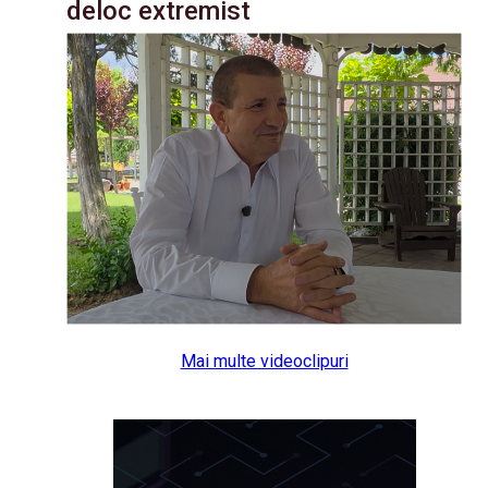
deloc extremist
Mai multe videoclipuri