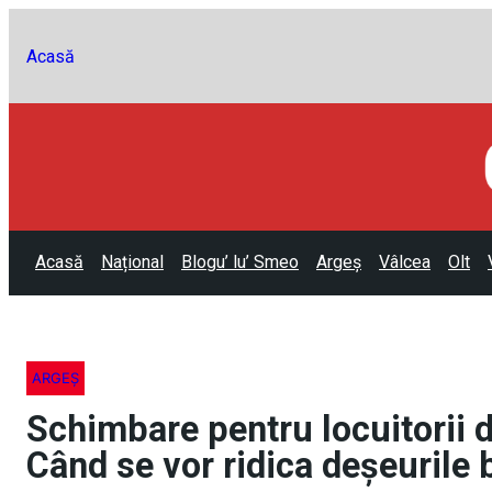
Acasă
Acasă
Național
Blogu’ lu’ Smeo
Argeș
Vâlcea
Olt
ARGEȘ
Schimbare pentru locuitorii d
Când se vor ridica deșeurile 