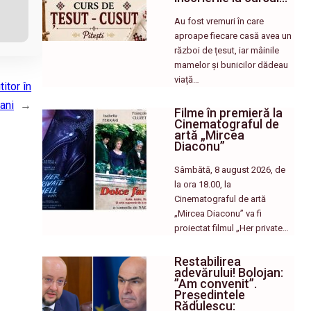
Au fost vremuri în care
aproape fiecare casă avea un
război de țesut, iar mâinile
mamelor și bunicilor dădeau
viață…
itor în
ani
→
Filme în premieră la
Cinematograful de
artă „Mircea
Diaconu”
Sâmbătă, 8 august 2026, de
la ora 18.00, la
Cinematograful de artă
„Mircea Diaconu” va fi
proiectat filmul „Her private…
Restabilirea
adevărului! Bolojan:
”Am convenit”.
Președintele
Rădulescu: