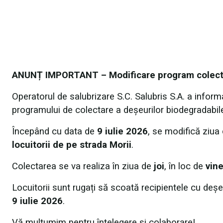
ANUNȚ IMPORTANT – Modificare program colecta
Operatorul de salubrizare S.C. Salubris S.A. a inform
programului de colectare a deșeurilor biodegradabile,
Începând cu data de
9 iulie 2026
, se modifică ziua
locuitorii de pe strada Morii
.
Colectarea se va realiza în ziua de
joi
, în loc de
vine
Locuitorii sunt rugați să scoată recipientele cu deșe
9 iulie 2026
.
Vă mulțumim pentru înțelegere și colaborare!