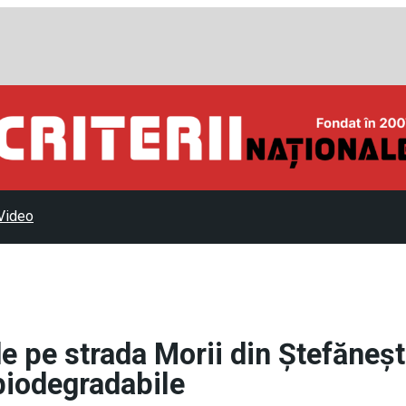
Video
e pe strada Morii din Ștefăneșt
biodegradabile