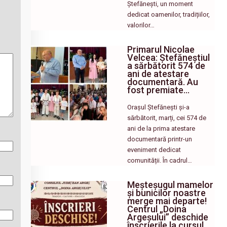
Ștefănești, un moment
dedicat oamenilor, tradițiilor,
valorilor…
Primarul Nicolae
Velcea: Ștefăneștiul
a sărbătorit 574 de
ani de atestare
documentară. Au
fost premiate…
Orașul Ștefănești și-a
sărbătorit, marți, cei 574 de
ani de la prima atestare
documentară printr-un
eveniment dedicat
comunității. În cadrul…
Meșteșugul mamelor
și bunicilor noastre
merge mai departe!
Centrul „Doina
Argeșului” deschide
înscrierile la cursul…