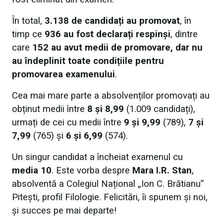
În total,
3.138 de candidați au promovat
, în
timp ce
936 au fost declarați respinși
, dintre
care
152 au avut medii de promovare, dar nu
au îndeplinit toate condițiile pentru
promovarea examenului
.
Cea mai mare parte a absolvenților promovați au
obținut medii între
8 și 8,99
(1.009 candidați),
urmați de cei cu medii între
9 și 9,99
(789),
7 și
7,99
(765) și
6 și 6,99
(574).
Un singur candidat a încheiat examenul cu
media 10
. Este vorba despre
Mara I.R.
Stan
,
absolventă a Colegiul Național „Ion C. Brătianu”
Pitești, profil Filologie. Felicitări, îi spunem și noi,
și succes pe mai departe!