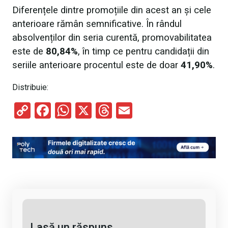
Diferențele dintre promoțiile din acest an și cele
anterioare rămân semnificative. În rândul
absolvenților din seria curentă, promovabilitatea
este de
80,84%
, în timp ce pentru candidații din
seriile anterioare procentul este de doar
41,90%
.
Distribuie:
C
F
W
X
T
E
o
a
h
hr
m
py
ce
at
e
ail
Li
b
s
a
n
o
A
d
k
o
p
s
k
p
Lasă un răspuns