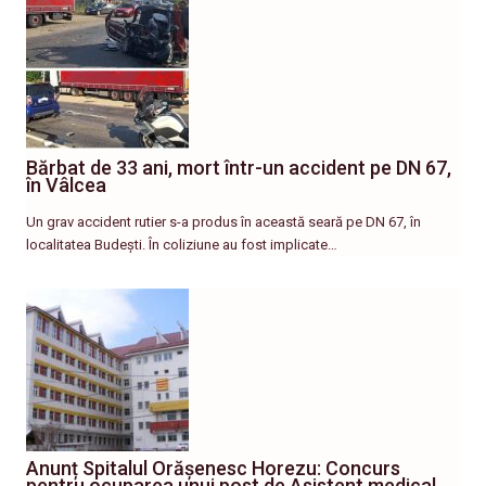
Bărbat de 33 ani, mort într-un accident pe DN 67,
în Vâlcea
Un grav accident rutier s-a produs în această seară pe DN 67, în
localitatea Budești. În coliziune au fost implicate…
Anunț Spitalul Orășenesc Horezu: Concurs
pentru ocuparea unui post de Asistent medical