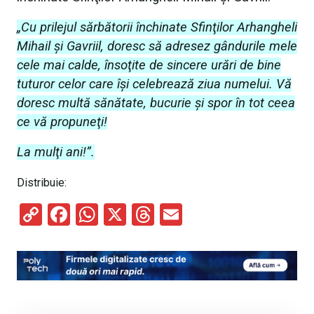
„Cu prilejul sărbătorii închinate Sfinţilor Arhangheli
Mihail şi Gavriil, doresc să adresez gândurile mele
cele mai calde, însoţite de sincere urări de bine
tuturor celor care îşi celebrează ziua numelui. Vă
doresc multă sănătate, bucurie şi spor în tot ceea
ce vă propuneţi!
La mulţi ani!”.
Distribuie:
C
F
W
X
T
E
o
a
h
hr
m
py
ce
at
e
ail
Li
b
s
a
n
o
A
d