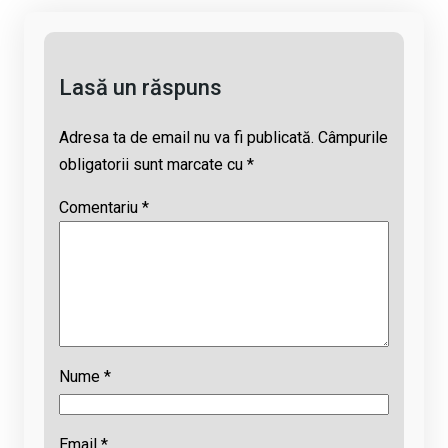
k
o
p
s
k
p
Lasă un răspuns
Adresa ta de email nu va fi publicată.
Câmpurile
obligatorii sunt marcate cu
*
Comentariu
*
Nume
*
Email
*