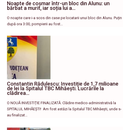
Noapte de coșmar într-un bloc din Alunu: un
bărbat a murit, iar soția lui a…
O noapte care i-a scos din case pe locatarii unui bloc din Alunu. Puțin
după ora 3:00, pompierii au fost…
Constantin Rădulescu: Investiție de 1,7 milioane
de lei la Spitalul TBC Mihăești. Lucrările la
clădirea…
O NOUĂ INVESTIȚIE FINALIZATĂ: Clădire medico-administrativă la
SPITALUL MIHĂEȘTI! ​ Am fost astăzi la Spitalul TBC Mihăești, unde s-
au finalizat…