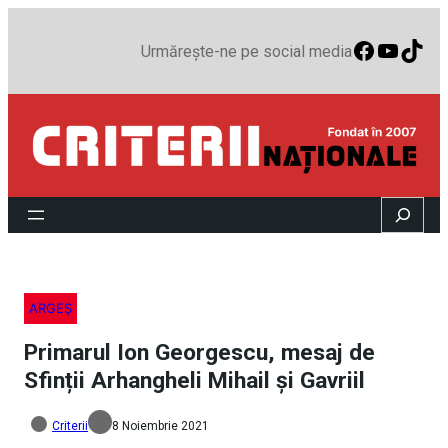
Faceboo
YouTu
TikT
Urmărește-ne pe social media
Search
ARGEȘ
Primarul Ion Georgescu, mesaj de
Sfinții Arhangheli Mihail și Gavriil
Criterii
8 Noiembrie 2021