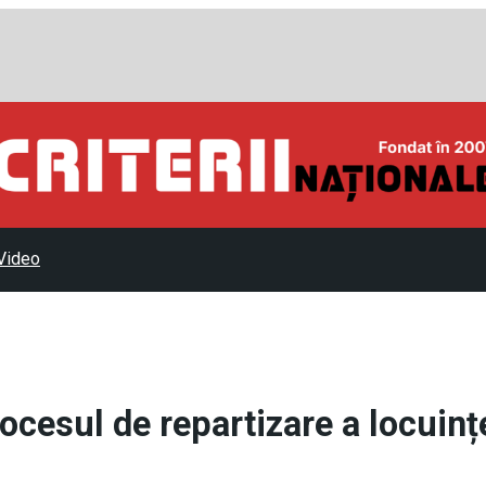
Video
cesul de repartizare a locuinț