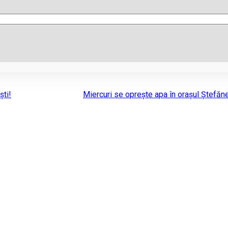
ști!
Miercuri se oprește apa în orașul Ștefăne