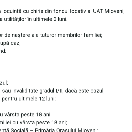
ă locuință cu chirie din fondul locativ al UAT Mioveni;
tilităților în ultimele 3 luni.
lor de naștere ale tuturor membrilor familiei;
după caz;
nd:
zul;
au invaliditate gradul I/II, dacă este cazul;
 pentru ultimele 12 luni;
cu vârsta peste 18 ani;
iliei cu vârsta peste 18 ani;
ență Socială – Primăria Orașului Mioveni;