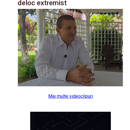
deloc extremist
Mai multe videoclipuri