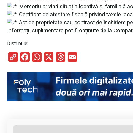
Memoriu privind situația locativă și familială ac
Certificat de atestare fiscală privind taxele loca
Act de proprietate sau contract de închiriere pen
Informații suplimentare pot fi obținute de la Compar
Distribuie:
C
F
W
X
T
E
o
a
h
hr
m
py
ce
at
e
ail
Li
b
s
a
n
o
A
d
k
o
p
s
k
p