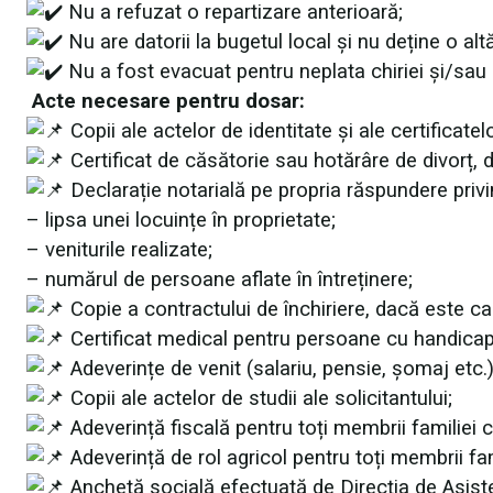
Nu a refuzat o repartizare anterioară;
Nu are datorii la bugetul local și nu deține o alt
Nu a fost evacuat pentru neplata chiriei și/sau a u
Acte necesare pentru dosar:
Copii ale actelor de identitate și ale certificate
Certificat de căsătorie sau hotărâre de divorț, 
Declarație notarială pe propria răspundere privi
– lipsa unei locuințe în proprietate;
– veniturile realizate;
– numărul de persoane aflate în întreținere;
Copie a contractului de închiriere, dacă este ca
Certificat medical pentru persoane cu handicap s
Adeverințe de venit (salariu, pensie, șomaj etc.)
Copii ale actelor de studii ale solicitantului;
Adeverință fiscală pentru toți membrii familiei 
Adeverință de rol agricol pentru toți membrii fam
Anchetă socială efectuată de Direcția de Asist