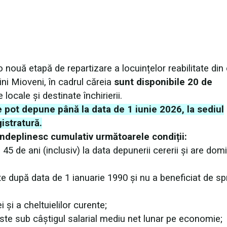
nouă etapă de repartizare a locuințelor reabilitate din 
ni Mioveni, în cadrul căreia
sunt disponibile 20 de
 locale și destinate închirierii.
 pot depune până la data de 1 iunie 2026, la sediul
istratură.
îndeplinesc cumulativ următoarele condiții:
45 de ani (inclusiv) la data depunerii cererii și are domic
te după data de 1 ianuarie 1990 și nu a beneficiat de spr
 și a cheltuielilor curente;
te sub câștigul salarial mediu net lunar pe economie;