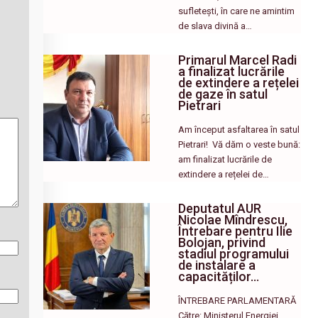
sufletești, în care ne amintim
de slava divină a…
Primarul Marcel Radi
a finalizat lucrările
de extindere a rețelei
de gaze în satul
Pietrari
Am început asfaltarea în satul
Pietrari! ​ Vă dăm o veste bună:
am finalizat lucrările de
extindere a rețelei de…
Deputatul AUR
Nicolae Mîndrescu,
Întrebare pentru Ilie
Bolojan, privind
stadiul programului
de instalare a
capacităților…
ÎNTREBARE PARLAMENTARĂ
Către: Ministerul Energiei,