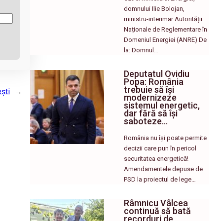
domnului Ilie Bolojan,
ministru-interimar Autorității
Naționale de Reglementare în
Domeniul Energiei (ANRE) De
la: Domnul…
Deputatul Ovidiu
Popa: România
trebuie să își
ști
→
modernizeze
sistemul energetic,
dar fără să își
saboteze…
România nu își poate permite
decizii care pun în pericol
securitatea energetică!
Amendamentele depuse de
PSD la proiectul de lege…
Râmnicu Vâlcea
continuă să bată
recorduri de