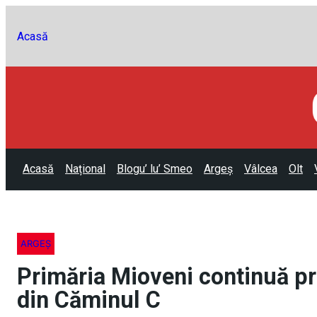
Acasă
Acasă
Național
Blogu’ lu’ Smeo
Argeș
Vâlcea
Olt
ARGEȘ
Primăria Mioveni continuă pro
din Căminul C