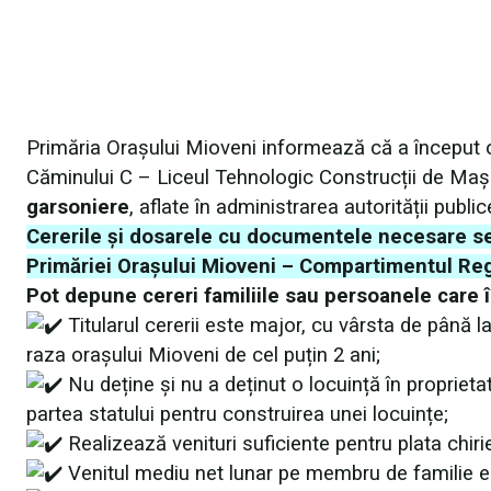
Primăria Orașului Mioveni informează că a început o 
Căminului C – Liceul Tehnologic Construcții de Mași
garsoniere
, aflate în administrarea autorității publice
Cererile și dosarele cu documentele necesare se
Primăriei Orașului Mioveni – Compartimentul Reg
Pot depune cereri familiile sau persoanele care 
Titularul cererii este major, cu vârsta de până la 
raza orașului Mioveni de cel puțin 2 ani;
Nu deține și nu a deținut o locuință în proprieta
partea statului pentru construirea unei locuințe;
Realizează venituri suficiente pentru plata chiriei
Venitul mediu net lunar pe membru de familie es