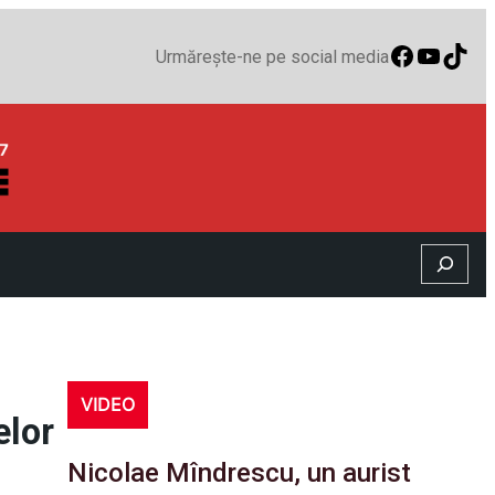
Faceboo
YouTu
TikT
Urmărește-ne pe social media
Search
VIDEO
elor
Nicolae Mîndrescu, un aurist