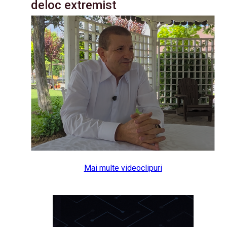
deloc extremist
Mai multe videoclipuri