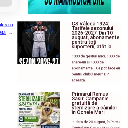
CS Vâlcea 1924:
ales cu
Tarifele sezonului
2026-2027. Din 10
ată
→
august, abonamente
pentru toți
suporterii, atât la…
1000 de gesturi mici, 1000 de
share-uri și 1000 de
abonamente… Ce pot face eu
pentru clubul meu? Din
această…
Primarul Remus
Sasu: Campanie
gratuită de
sterilizare a câinilor
în Ocnele Mari
În data de 20 august, în Parcul
Central din Ocnele Mari (zona