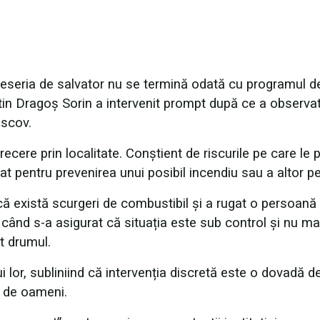
seria de salvator nu se termină odată cu programul de
antin Dragoș Sorin a intervenit prompt după ce a observa
ascov.
 trecere prin localitate. Conștient de riscurile pe care le 
t pentru prevenirea unui posibil incendiu sau a altor pe
că există scurgeri de combustibil și a rugat o persoană 
 când s-a asigurat că situația este sub control și nu ma
at drumul.
 lor, subliniind că intervenția discretă este o dovadă d
ă de oameni.