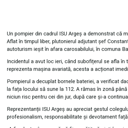
Un pompier din cadrul ISU Argeș a demonstrat că me
Aflat în timpul liber, plutonierul adjutant șef Const
autoturism ieșit în afara carosabilului, în comuna B
Incidentul a avut loc ieri, când subofițerul se afla în
reprezenta mașina avariată, acesta a acționat imedia
Pompierul a decuplat bornele bateriei, a verificat da
la fața locului să sune la 112. A rămas în zonă până
niciun risc pentru cei din jur, după care și-a continu
Reprezentanții ISU Argeș au apreciat gestul colegului
profesionalism, responsabilitate și devotament faț