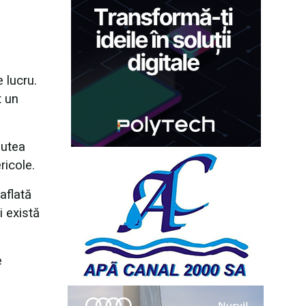
 lucru.
t un
putea
ricole.
aflată
i există
e