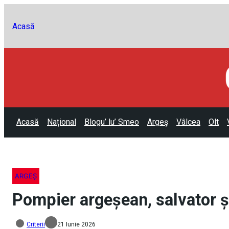
Acasă
Acasă
Național
Blogu’ lu’ Smeo
Argeș
Vâlcea
Olt
ARGEȘ
Pompier argeșean, salvator și
Criterii
21 Iunie 2026