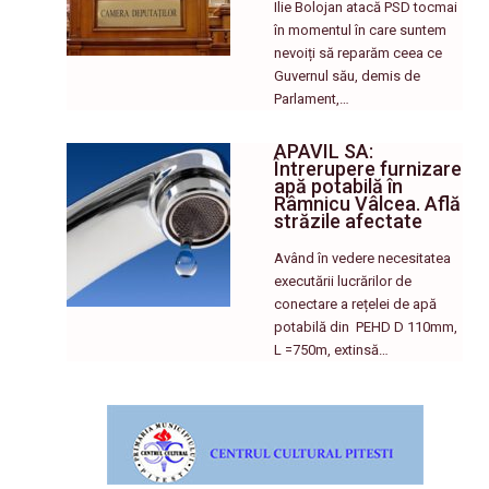
Ilie Bolojan atacă PSD tocmai
în momentul în care suntem
nevoiți să reparăm ceea ce
Guvernul său, demis de
Parlament,…
APAVIL SA:
Întrerupere furnizare
apă potabilă în
Râmnicu Vâlcea. Află
străzile afectate
Având în vedere necesitatea
executării lucrărilor de
conectare a rețelei de apă
potabilă din PEHD D 110mm,
L =750m, extinsă…