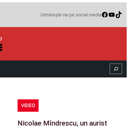
Faceboo
YouTu
TikT
Urmărește-ne pe social media
Search
VIDEO
Nicolae Mîndrescu, un aurist