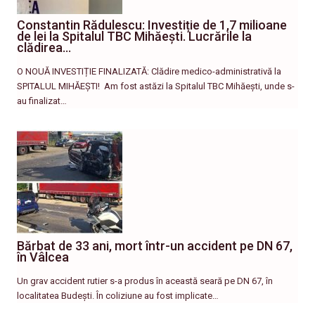
Constantin Rădulescu: Investiție de 1,7 milioane
de lei la Spitalul TBC Mihăești. Lucrările la
clădirea…
O NOUĂ INVESTIȚIE FINALIZATĂ: Clădire medico-administrativă la
SPITALUL MIHĂEȘTI! ​ Am fost astăzi la Spitalul TBC Mihăești, unde s-
au finalizat…
Bărbat de 33 ani, mort într-un accident pe DN 67,
în Vâlcea
Un grav accident rutier s-a produs în această seară pe DN 67, în
localitatea Budești. În coliziune au fost implicate…