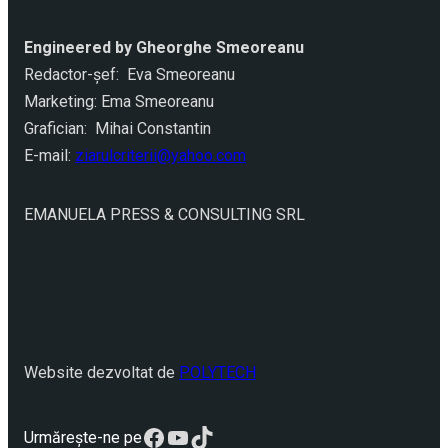
Engineered by Gheorghe Smeoreanu
Redactor-şef: Eva Smeoreanu
Marketing: Ema Smeoreanu
Grafician: Mihai Constantin
E-mail:
ziarulcriterii@yahoo.com
EMANUELA PRESS & CONSULTING SRL
Website dezvoltat de
POLYTECH
Facebook
YouTube
TikTok
Urmărește-ne pe