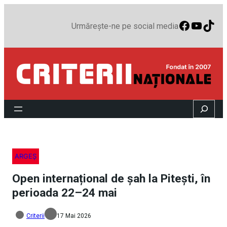
Faceboo
YouTu
TikT
Urmărește-ne pe social media
Search
ARGEȘ
Open internațional de șah la Pitești, în
perioada 22–24 mai
Criterii
17 Mai 2026