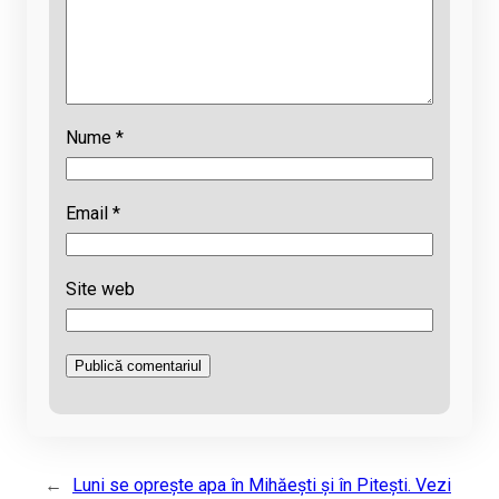
Nume
*
Email
*
Site web
←
Luni se oprește apa în Mihăești și în Pitești. Vezi