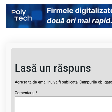
py
ce
at
e
ail
Li
b
s
a
n
o
A
d
k
o
p
s
k
p
Lasă un răspuns
Adresa ta de email nu va fi publicată.
Câmpurile obligato
Comentariu
*