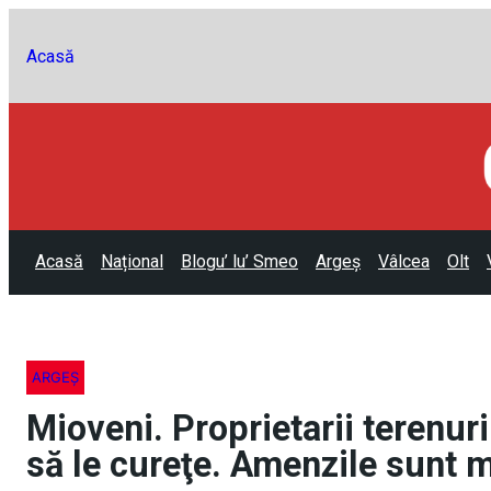
Acasă
Acasă
Național
Blogu’ lu’ Smeo
Argeș
Vâlcea
Olt
ARGEȘ
Mioveni. Proprietarii terenuril
să le cureţe. Amenzile sunt m