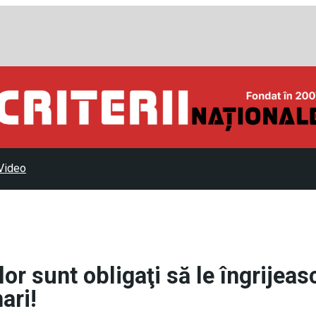
Video
or sunt obligaţi să le îngrijeas
ari!