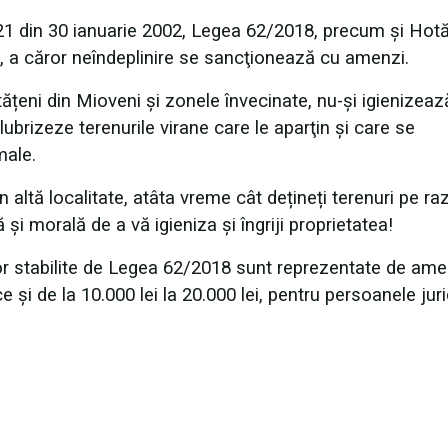
 21 din 30 ianuarie 2002, Legea 62/2018, precum și Hot
ii, a căror neîndeplinire se sancţionează cu amenzi.
tățeni din Mioveni și zonele învecinate, nu-şi igienizează
lubrizeze terenurile virane care le aparţin şi care se
male.
n altă localitate, atâta vreme cât dețineți terenuri pe ra
 și morală de a vă igieniza și îngriji proprietatea!
ilor stabilite de Legea 62/2018 sunt reprezentate de ame
ce şi de la 10.000 lei la 20.000 lei, pentru persoanele jur