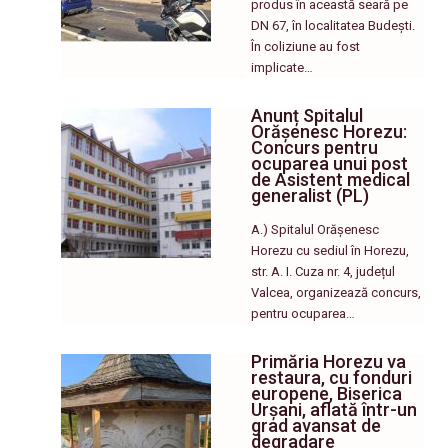
produs în această seară pe
DN 67, în localitatea Budești.
În coliziune au fost
implicate…
Anunț Spitalul
Orășenesc Horezu:
Concurs pentru
ocuparea unui post
de Asistent medical
generalist (PL)
A.) Spitalul Orășenesc
Horezu cu sediul în Horezu,
str. A. I. Cuza nr. 4, județul
Valcea, organizează concurs,
pentru ocuparea…
Primăria Horezu va
restaura, cu fonduri
europene, Biserica
Urșani, aflată într-un
grad avansat de
degradare