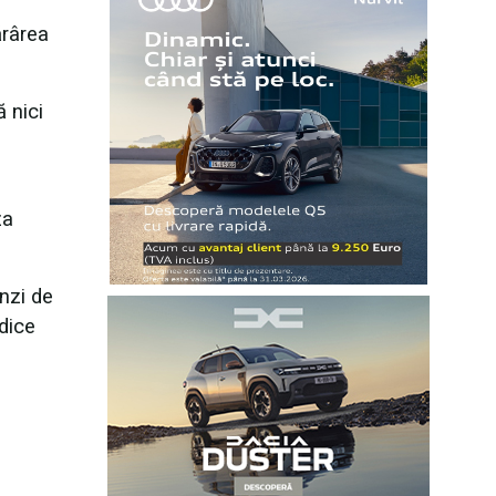
ărârea
 nici
za
nzi de
idice