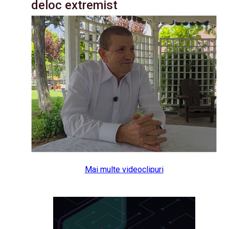
deloc extremist
Mai multe videoclipuri