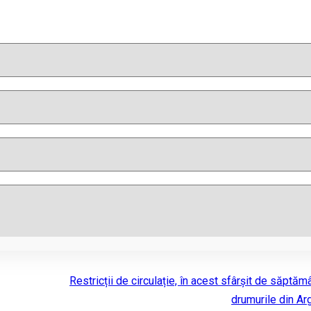
Restricții de circulație, în acest sfârșit de săptăm
drumurile din Ar