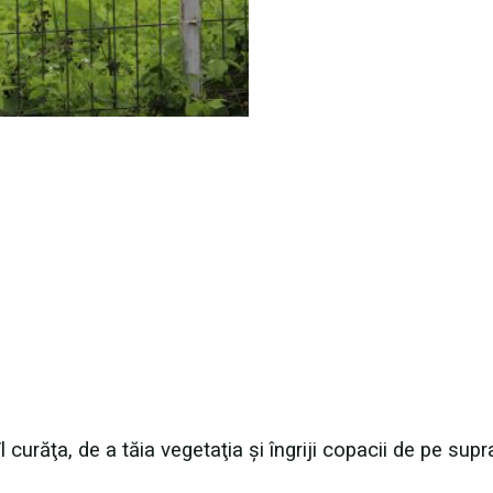
 îl curăţa, de a tăia vegetaţia şi îngriji copacii de pe sup