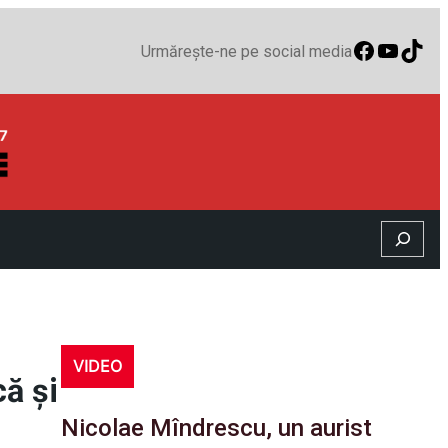
Faceboo
YouTu
TikT
Urmărește-ne pe social media
Search
VIDEO
că şi
Nicolae Mîndrescu, un aurist