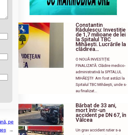
Constantin
Rădulescu: Investiție
de 1,7 milioane de lei
la Spitalul TBC
Mihăești. Lucrările la
clădirea…
O NOUĂ INVESTIȚIE
FINALIZATĂ: Clădire medico-
administrativă la SPITALUL
MIHĂEȘTI! ​ Am fost astăzi la
Spitalul TBC Mihăești, unde s-
au finalizat…
Bărbat de 33 ani,
mort într-un
accident pe DN 67, în
Vâlcea
ână, pe
geș
→
Un grav accident rutier s-a