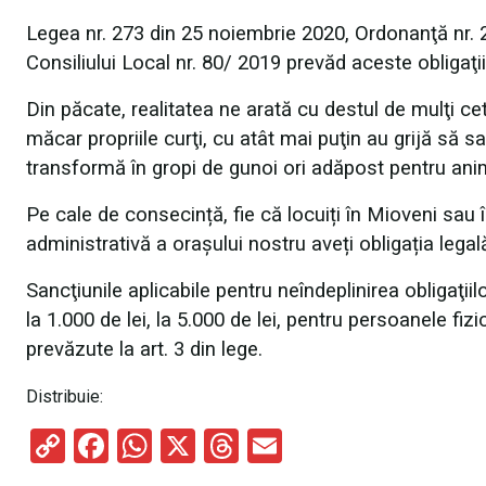
Legea nr. 273 din 25 noiembrie 2020, Ordonanţă nr.
Consiliului Local nr. 80/ 2019 prevăd aceste obligaţ
Din păcate, realitatea ne arată cu destul de mulţi ce
măcar propriile curţi, cu atât mai puţin au grijă să sa
transformă în gropi de gunoi ori adăpost pentru ani
Pe cale de consecință, fie că locuiți în Mioveni sau î
administrativă a orașului nostru aveți obligația legală
Sancţiunile aplicabile pentru neîndeplinirea obligaţi
la 1.000 de lei, la 5.000 de lei, pentru persoanele fizi
prevăzute la art. 3 din lege.
Distribuie:
C
F
W
X
T
E
o
a
h
hr
m