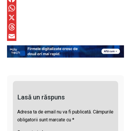
o
F
p
a
W
y
c
h
X
L
e
a
T
i
b
t
h
E
n
o
s
r
m
k
o
A
e
a
k
p
a
i
p
d
l
s
Lasă un răspuns
Adresa ta de email nu va fi publicată.
Câmpurile
obligatorii sunt marcate cu
*