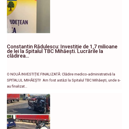
Constantin Rădulescu: Investiție de 1,7 milioane
de lei la Spitalul TBC Mihăești. Lucrările la
clădirea…
O NOUĂ INVESTIȚIE FINALIZATĂ: Clădire medico-administrativă la
SPITALUL MIHĂEȘTI! ​ Am fost astăzi la Spitalul TBC Mihăești, unde s-
au finalizat…