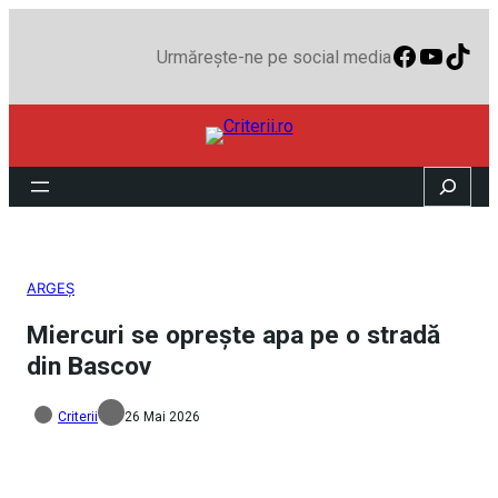
Faceboo
YouTu
TikT
Urmărește-ne pe social media
Search
ARGEȘ
Miercuri se oprește apa pe o stradă
din Bascov
Criterii
26 Mai 2026