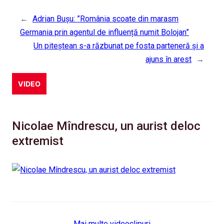
←
Adrian Bușu: ”România scoate din marasm
Germania prin agentul de influență numit Bolojan”
Un piteștean s-a răzbunat pe fosta parteneră și a
ajuns în arest
→
VIDEO
Nicolae Mîndrescu, un aurist deloc
extremist
Mai multe videoclipuri