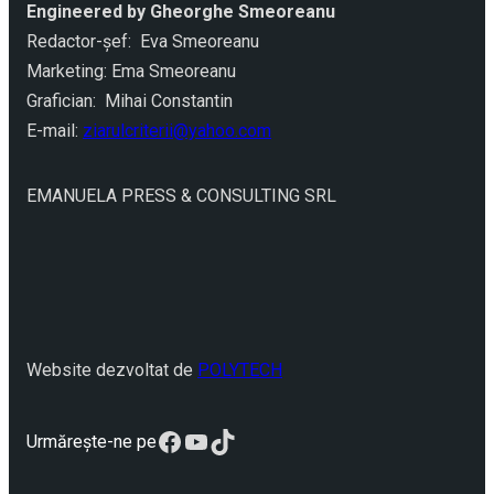
Engineered by Gheorghe Smeoreanu
Redactor-şef: Eva Smeoreanu
Marketing: Ema Smeoreanu
Grafician: Mihai Constantin
E-mail:
ziarulcriterii@yahoo.com
EMANUELA PRESS & CONSULTING SRL
Website dezvoltat de
POLYTECH
Facebook
YouTube
TikTok
Urmărește-ne pe