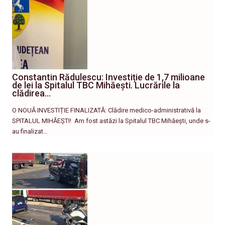
Constantin Rădulescu: Investiție de 1,7 milioane
de lei la Spitalul TBC Mihăești. Lucrările la
clădirea…
O NOUĂ INVESTIȚIE FINALIZATĂ: Clădire medico-administrativă la
SPITALUL MIHĂEȘTI! ​ Am fost astăzi la Spitalul TBC Mihăești, unde s-
au finalizat…