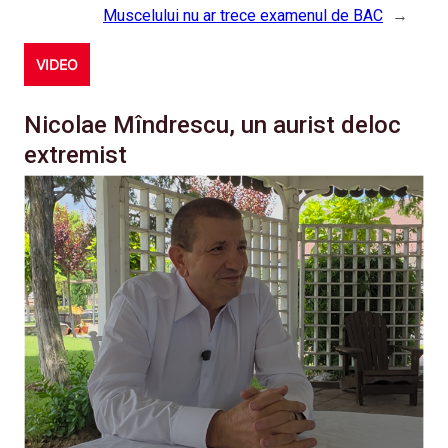
Muscelului nu ar trece examenul de BAC
→
VIDEO
Nicolae Mîndrescu, un aurist deloc
extremist