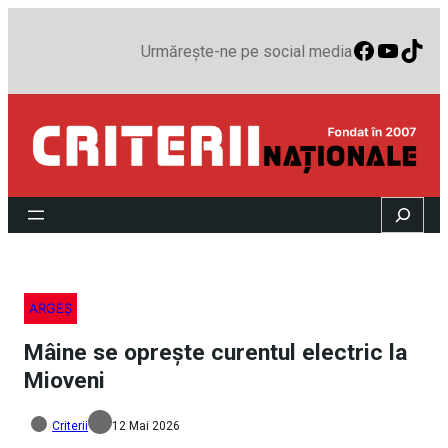
Faceboo
YouTu
TikT
Urmărește-ne pe social media
Search
ARGEȘ
Mâine se oprește curentul electric la
Mioveni
Criterii
12 Mai 2026