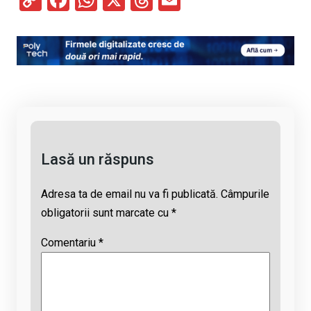
C
F
W
X
T
E
o
a
h
hr
m
py
ce
at
e
ail
Li
b
s
a
n
o
A
d
k
o
p
s
k
p
Lasă un răspuns
Adresa ta de email nu va fi publicată.
Câmpurile
obligatorii sunt marcate cu
*
Comentariu
*