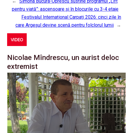
←
Simona Bucura-Oprescu susține programul „Lift
pentru viață”: ascensoare și în blocurile cu 3-4 etaje
Festivalul Internațional Carpați 2026: cinci zile în
care Argeșul devine scenă pentru folclorul lumii
→
VIDEO
Nicolae Mîndrescu, un aurist deloc
extremist