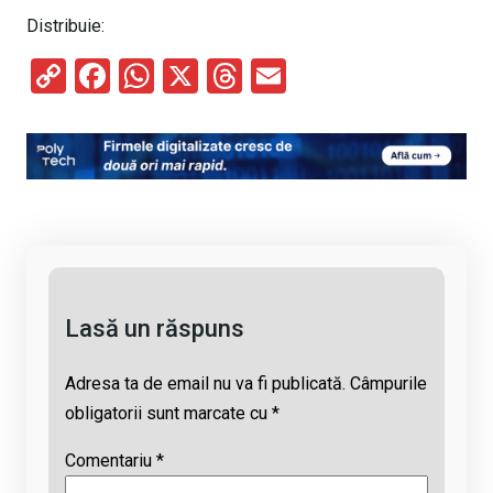
Distribuie:
C
F
W
X
T
E
o
a
h
hr
m
py
ce
at
e
ail
Li
b
s
a
n
o
A
d
k
o
p
s
k
p
Lasă un răspuns
Adresa ta de email nu va fi publicată.
Câmpurile
obligatorii sunt marcate cu
*
Comentariu
*