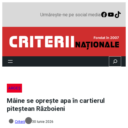
Faceboo
YouTu
TikT
Urmărește-ne pe social media
Search
ARGEȘ
Mâine se oprește apa în cartierul
piteștean Războieni
Criterii
30 Iunie 2026