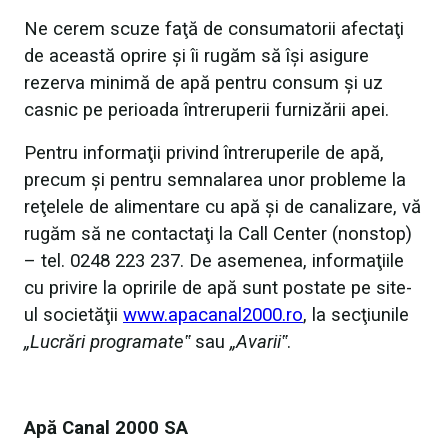
Ne cerem scuze faţă de consumatorii afectaţi
de această oprire şi îi rugăm să îşi asigure
rezerva minimă de apă pentru consum şi uz
casnic pe perioada întreruperii furnizării apei.
Pentru informaţii privind întreruperile de apă,
precum şi pentru semnalarea unor probleme la
reţelele de alimentare cu apă şi de canalizare, vă
rugăm să ne contactaţi la Call Center (nonstop)
– tel. 0248 223 237. De asemenea, informaţiile
cu privire la opririle de apă sunt postate pe site-
ul societăţii
www.apacanal2000.ro
, la secţiunile
„Lucrări programate‟
sau
„Avarii‟
.
Apă Canal 2000 SA