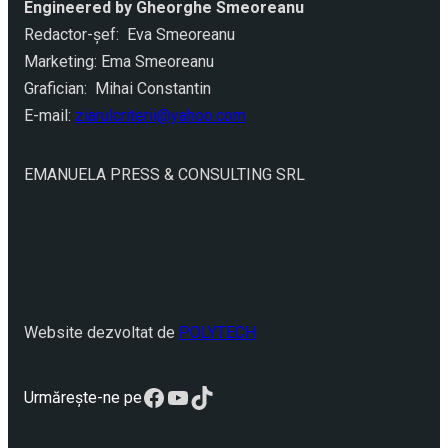
Engineered by Gheorghe Smeoreanu
Redactor-şef: Eva Smeoreanu
Marketing: Ema Smeoreanu
Grafician: Mihai Constantin
E-mail:
ziarulcriterii@yahoo.com
EMANUELA PRESS & CONSULTING SRL
Website dezvoltat de
POLYTECH
Facebook
YouTube
TikTok
Urmărește-ne pe