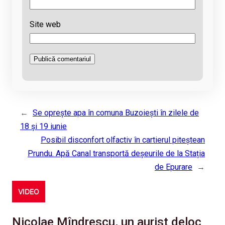
Site web
←
Se oprește apa în comuna Buzoiești în zilele de
18 și 19 iunie
Posibil disconfort olfactiv în cartierul piteștean
Prundu. Apă Canal transportă deșeurile de la Stația
de Epurare
→
VIDEO
Nicolae Mîndrescu, un aurist deloc