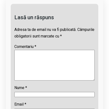
k
o
p
s
k
p
Lasă un răspuns
Adresa ta de email nu va fi publicată.
Câmpurile
obligatorii sunt marcate cu
*
Comentariu
*
Nume
*
Email
*