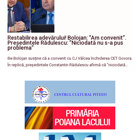
Restabilirea adevărului! Bolojan: ”Am convenit”.
Președintele Rădulescu: ”Niciodată nu s-a pus
problema”
Ilie Bolojan susține că a convenit cu CJ Vâlcea închiderea CET Govora.
În replică, președintele Constantin Rădulescu afirmă că ”niciodată…