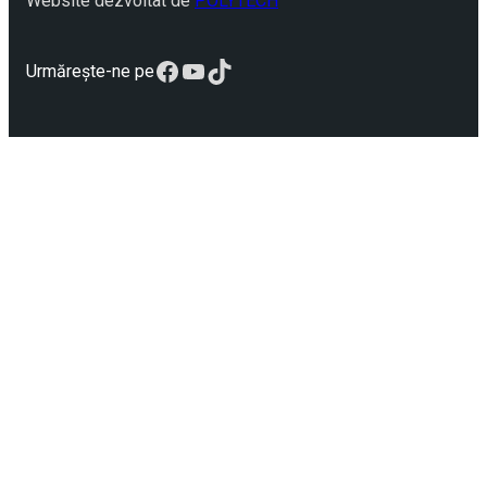
Website dezvoltat de
POLYTECH
Facebook
YouTube
TikTok
Urmărește-ne pe