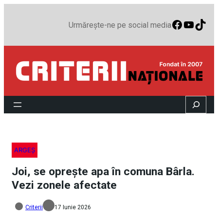
Faceboo
YouTu
TikT
Urmărește-ne pe social media
Search
ARGEȘ
Joi, se oprește apa în comuna Bârla.
Vezi zonele afectate
Criterii
17 Iunie 2026