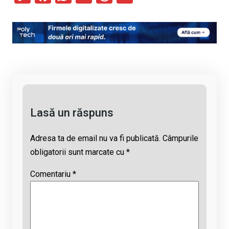
o
a
h
hr
m
py
ce
at
e
ail
Li
b
s
a
n
o
A
d
k
o
p
s
k
p
Lasă un răspuns
Adresa ta de email nu va fi publicată.
Câmpurile
obligatorii sunt marcate cu
*
Comentariu
*