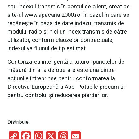
sau indexul transmis în contul de client, creat pe
site-ul www.apacanal2000.ro. În cazul în care se
regăsește în baza de date indexul transmis de
modulul radio şi nici un index transmis de către
utilizator, conform clauzelor contractuale,
indexul va fi unul de tip estimat.
Contorizarea inteligentă a tuturor punctelor de
măsură din aria de operare este una dintre
acțiunile întreprinse pentru conformarea la
Directiva Europeană a Apei Potabile precum și
pentru controlul și reducerea pierderilor.
Distribuie:
C
F
W
X
T
E