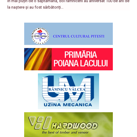
În mai puțin de o săptămână, doi râmniceni au aniversat 100 de ani de
la naștere și au fost sărbătoriți…