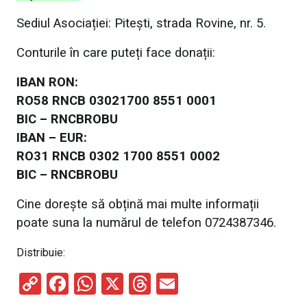
Sediul Asociației: Pitești, strada Rovine, nr. 5.
Conturile în care puteți face donații:
IBAN RON:
RO58 RNCB 03021700 8551 0001
BIC – RNCBROBU
IBAN – EUR:
RO31 RNCB 0302 1700 8551 0002
BIC – RNCBROBU
Cine dorește să obțină mai multe informații
poate suna la numărul de telefon 0724387346.
Distribuie:
C
F
W
X
T
E
o
a
h
hr
m