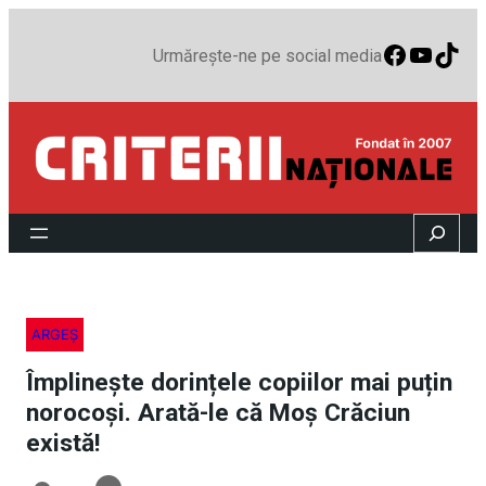
Faceboo
YouTu
TikT
Urmărește-ne pe social media
Search
ARGEȘ
Împlinește dorințele copiilor mai puțin
norocoși. Arată-le că Moș Crăciun
există!