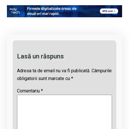
py
ce
at
e
ail
Li
b
s
a
n
o
A
d
k
o
p
s
k
p
Lasă un răspuns
Adresa ta de email nu va fi publicată.
Câmpurile
obligatorii sunt marcate cu
*
Comentariu
*