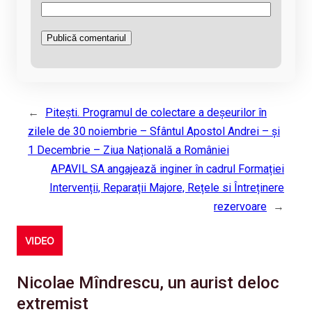
←
Pitești. Programul de colectare a deșeurilor în
zilele de 30 noiembrie – Sfântul Apostol Andrei – și
1 Decembrie – Ziua Națională a României
APAVIL SA angajează inginer în cadrul Formației
Intervenții, Reparații Majore, Rețele si Întreținere
rezervoare
→
VIDEO
Nicolae Mîndrescu, un aurist deloc
extremist