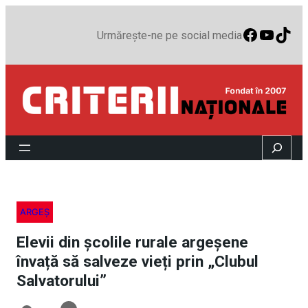
Faceboo
YouTu
TikT
Urmărește-ne pe social media
Search
ARGEȘ
Elevii din școlile rurale argeșene
învață să salveze vieți prin „Clubul
Salvatorului”