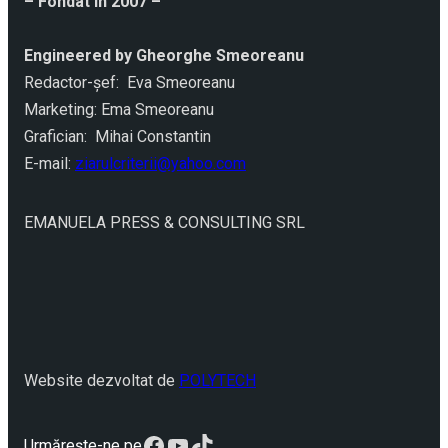
– Fondat în 2007 –
Engineered by Gheorghe Smeoreanu
Redactor-şef: Eva Smeoreanu
Marketing: Ema Smeoreanu
Grafician: Mihai Constantin
E-mail:
ziarulcriterii@yahoo.com
EMANUELA PRESS & CONSULTING SRL
Website dezvoltat de
POLYTECH
Facebook
YouTube
TikTok
Urmărește-ne pe