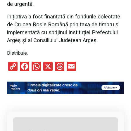
de urgență.
Inițiativa a fost finanțată din fondurile colectate
de Crucea Roșie Română prin taxa de timbru și
implementată cu sprijinul Instituției Prefectului
Argeș și al Consiliului Județean Argeș.
Distribuie:
C
F
W
X
T
E
o
a
h
hr
m
py
ce
at
e
ail
Li
b
s
a
n
o
A
d
k
o
p
s
k
p