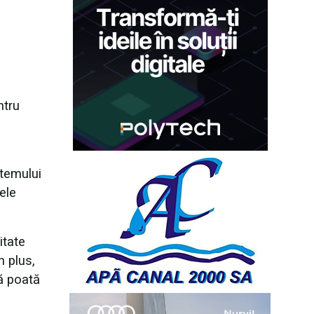
ntru
stemului
ele
itate
n plus,
să poată