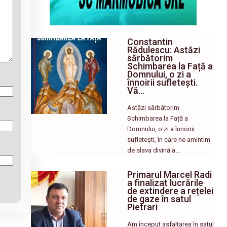
Constantin
Rădulescu: Astăzi
sărbătorim
Schimbarea la Față a
Domnului, o zi a
înnoirii sufletești.
Vă…
Astăzi sărbătorim
Schimbarea la Față a
Domnului, o zi a înnoirii
sufletești, în care ne amintim
de slava divină a…
Primarul Marcel Radi
a finalizat lucrările
de extindere a rețelei
de gaze în satul
Pietrari
Am început asfaltarea în satul