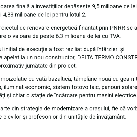
area finală a investițiilor depășește 9,5 milioane de lei
 4,83 milioane de lei pentru lotul 2.
proiectul de renovare energetică finanțat prin PNRR se 
ă are o valoare de peste 6,3 milioane de lei cu TVA.
inițial de execuție a fost reziliat după întârzieri și
ăria a apelat la un nou constructor, DELTA TERMO CONS
proximativ jumătate din proiect.
termoizolație cu vată bazaltică, tâmplărie nouă cu geam t
e, iluminat economic, sistem fotovoltaic, panouri solare
i și chiar o stație de încărcare pentru mașini electrice
arte din strategia de modernizare a orașului, fie că vor
e elevilor și profesorilor din unitățile de învățământ.