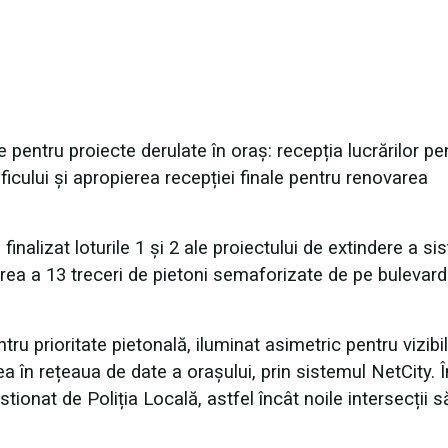
 pentru proiecte derulate în oraș: recepția lucrărilor pe
icului și apropierea recepției finale pentru renovarea
.
finalizat loturile 1 și 2 ale proiectului de extindere a si
zarea a 13 treceri de pietoni semaforizate de pe bulevard
ru prioritate pietonală, iluminat asimetric pentru vizibil
 în rețeaua de date a orașului, prin sistemul NetCity. Î
tionat de Poliția Locală, astfel încât noile intersecții 