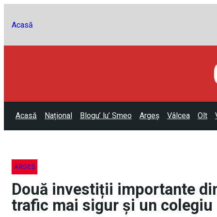
Acasă
Acasă
Național
Blogu’ lu’ Smeo
Argeș
Vâlcea
Olt
ARGEȘ
Două investiții importante din
trafic mai sigur și un colegi