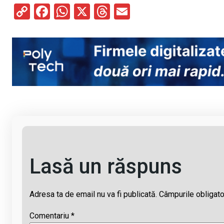
C
F
W
X
T
E
o
a
h
hr
m
py
ce
at
e
ail
Li
b
s
a
n
o
A
d
k
o
p
s
k
p
Lasă un răspuns
Adresa ta de email nu va fi publicată.
Câmpurile obligato
Comentariu
*