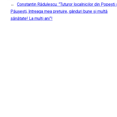
←
Constantin Rădulescu: ​”Tuturor localnicilor din Popești 
Păușești, întreaga mea prețuire, gânduri bune și multă
sănătate! La mulți ani”!