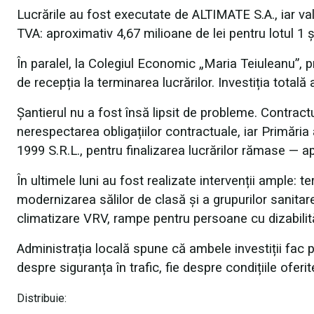
Lucrările au fost executate de ALTIMATE S.A., iar valo
TVA: aproximativ 4,67 milioane de lei pentru lotul 1 și
În paralel, la Colegiul Economic „Maria Teiuleanu”, 
de recepția la terminarea lucrărilor. Investiția total
Șantierul nu a fost însă lipsit de probleme. Contractul 
nerespectarea obligațiilor contractuale, iar Prim
1999 S.R.L., pentru finalizarea lucrărilor rămase — a
În ultimele luni au fost realizate intervenții ample: 
modernizarea sălilor de clasă și a grupurilor sanitar
climatizare VRV, rampe pentru persoane cu dizabilităț
Administrația locală spune că ambele investiții fac p
despre siguranța în trafic, fie despre condițiile oferit
Distribuie: