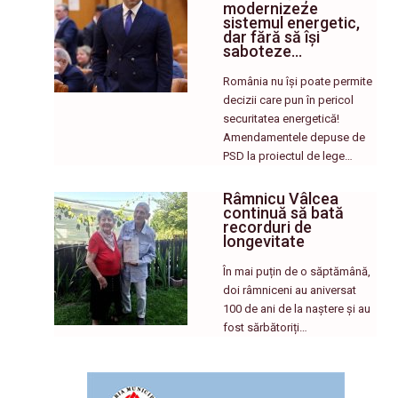
modernizeze
sistemul energetic,
dar fără să își
saboteze…
România nu își poate permite
decizii care pun în pericol
securitatea energetică!
Amendamentele depuse de
PSD la proiectul de lege…
Râmnicu Vâlcea
continuă să bată
recorduri de
longevitate
În mai puțin de o săptămână,
doi râmniceni au aniversat
100 de ani de la naștere și au
fost sărbătoriți…