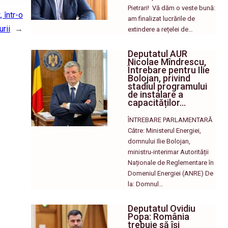
Pietrari! ​ Vă dăm o veste bună:
 într-o
am finalizat lucrările de
rii
→
extindere a rețelei de…
Deputatul AUR
Nicolae Mîndrescu,
Întrebare pentru Ilie
Bolojan, privind
stadiul programului
de instalare a
capacităților…
ÎNTREBARE PARLAMENTARĂ
Către: Ministerul Energiei,
domnului Ilie Bolojan,
ministru-interimar Autorității
Naționale de Reglementare în
Domeniul Energiei (ANRE) De
la: Domnul…
Deputatul Ovidiu
Popa: România
trebuie să își