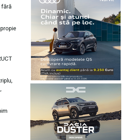
 fără
apropie
TRUCT
riplu,
,
.
bim