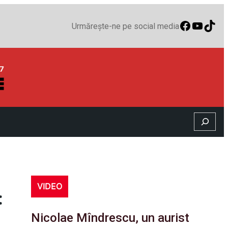
Faceboo
YouTu
TikT
Urmărește-ne pe social media
Search
VIDEO
:
Nicolae Mîndrescu, un aurist