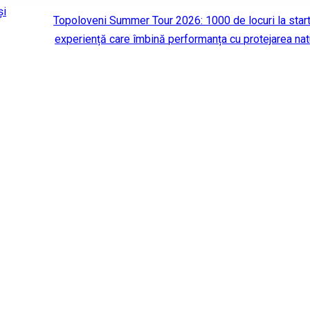
și
Topoloveni Summer Tour 2026: 1000 de locuri la start,
experiență care îmbină performanța cu protejarea natu