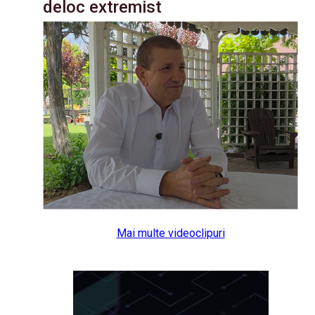
deloc extremist
Mai multe videoclipuri