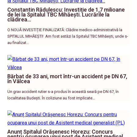
Constantin Rădulescu: Investiție de 1,7 milioane
de lei la Spitalul TBC Mihăești. Lucrările la
clădirea…
O NOUĂ INVESTIȚIE FINALIZATĂ: Clădire medico-administrativă la
SPITALUL MIHĂEȘTI! ​ Am fost astăzi la Spitalul TBC Mihăești, unde s-
au finalizat…
Bărbat de 33 ani, mort într-un accident pe DN 67,
în Vâlcea
Un grav accident rutier s-a produs în această seară pe DN 67, în
localitatea Budești. În coliziune au fost implicate…
Anunț Spitalul Orășenesc Horezu: Concurs
pentru ocuparea unui post de Asistent medical