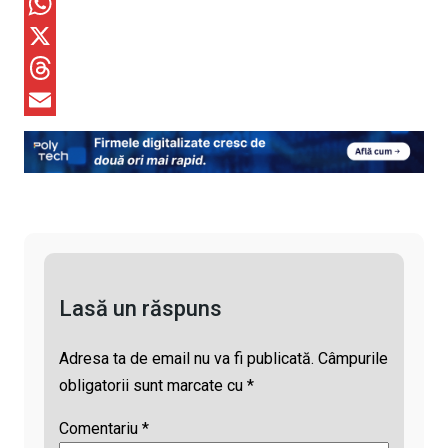
o
F
p
a
W
y
c
h
X
L
e
a
T
i
b
t
h
E
n
o
s
r
m
k
o
A
e
a
k
p
a
i
p
d
l
s
Lasă un răspuns
Adresa ta de email nu va fi publicată.
Câmpurile
obligatorii sunt marcate cu
*
Comentariu
*