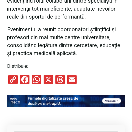
evidențiind rolul colaborării dintre specialiști în
intervenții tot mai eficiente, adaptate nevoilor
reale din sportul de performanță.
Evenimentul a reunit coordonatori științifici și
profesori din mai multe centre universitare,
consolidând legătura dintre cercetare, educație
și practica medicală aplicată.
Distribuie:
C
F
W
X
T
E
o
a
h
hr
m
py
ce
at
e
ail
Li
b
s
a
n
o
A
d
k
o
p
s