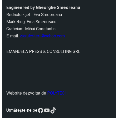
Engineered by Gheorghe Smeoreanu
Redactor-şef: Eva Smeoreanu
Marketing: Ema Smeoreanu
Grafician: Mihai Constantin
E-mail:
ziarulcriterii@yahoo.com
EMANUELA PRESS & CONSULTING SRL
Website dezvoltat de
POLYTECH
Facebook
YouTube
TikTok
Urmărește-ne pe