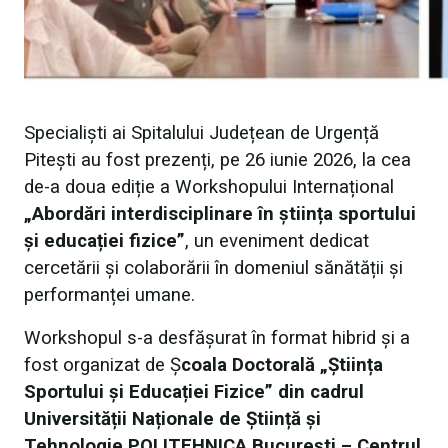
Specialiști ai Spitalului Județean de Urgență
Pitești au fost prezenți, pe 26 iunie 2026, la cea
de-a doua ediție a Workshopului Internațional
„Abordări interdisciplinare în știința sportului
și educației fizice”
, un eveniment dedicat
cercetării și colaborării în domeniul sănătății și
performanței umane.
Workshopul s-a desfășurat în format hibrid și a
fost organizat de Ș
coala Doctorală „Știința
Sportului și Educației Fizice” din cadrul
Universității Naționale de Știință și
Tehnologie POLITEHNICA București – Centrul