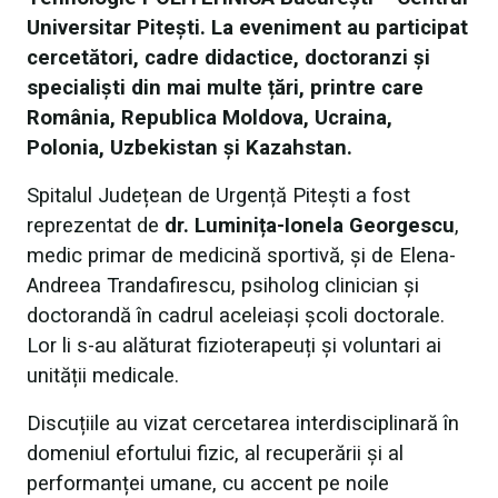
Universitar Pitești. La eveniment au participat
cercetători, cadre didactice, doctoranzi și
specialiști din mai multe țări, printre care
România, Republica Moldova, Ucraina,
Polonia, Uzbekistan și Kazahstan.
Spitalul Județean de Urgență Pitești a fost
reprezentat de
dr. Luminița-Ionela Georgescu
,
medic primar de medicină sportivă, și de Elena-
Andreea Trandafirescu, psiholog clinician și
doctorandă în cadrul aceleiași școli doctorale.
Lor li s-au alăturat fizioterapeuți și voluntari ai
unității medicale.
Discuțiile au vizat cercetarea interdisciplinară în
domeniul efortului fizic, al recuperării și al
performanței umane, cu accent pe noile