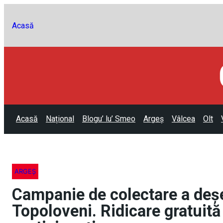
Acasă
Acasă
Național
Blogu’ lu’ Smeo
Argeș
Vâlcea
Olt
ARGEȘ
Campanie de colectare a deșeu
Topoloveni. Ridicare gratuită