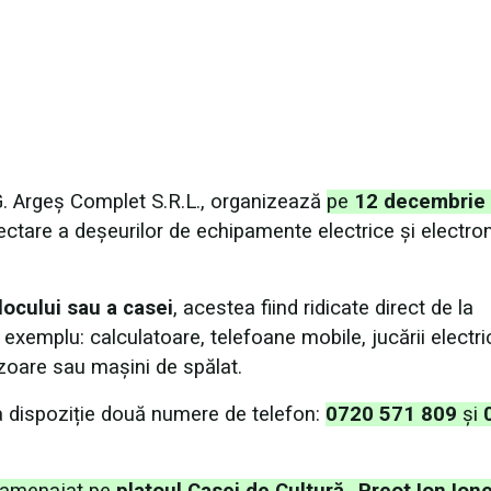
G. Argeș Complet S.R.L., organizează
pe
12 decembrie
ctare a deșeurilor de echipamente electrice și electro
blocului sau a casei
, acestea fiind ridicate direct de la
 exemplu: calculatoare, telefoane mobile, jucării electri
izoare sau mașini de spălat.
la dispoziție două numere de telefon:
0720 571 809
și
amenajat pe
platoul Casei de Cultură „Preot Ion Ion