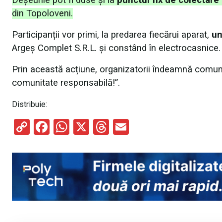
din Topoloveni.
Participanții vor primi, la predarea fiecărui aparat,
un
Argeș Complet S.R.L. și constând în electrocasnice.
Prin această acțiune, organizatorii îndeamnă comuni
comunitate responsabilă!”.
Distribuie:
C
F
W
X
T
E
o
a
h
hr
m
py
ce
at
e
ail
Li
b
s
a
n
o
A
d
k
o
p
s
k
p