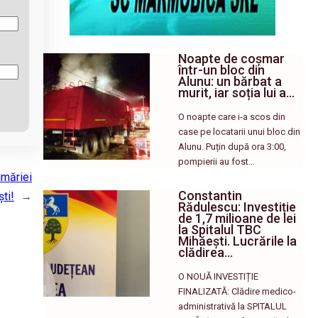
Noapte de coșmar
într-un bloc din
Alunu: un bărbat a
murit, iar soția lui a…
O noapte care i-a scos din
case pe locatarii unui bloc din
Alunu. Puțin după ora 3:00,
pompierii au fost…
imăriei
Constantin
ști!
→
Rădulescu: Investiție
de 1,7 milioane de lei
la Spitalul TBC
Mihăești. Lucrările la
clădirea…
O NOUĂ INVESTIȚIE
FINALIZATĂ: Clădire medico-
administrativă la SPITALUL