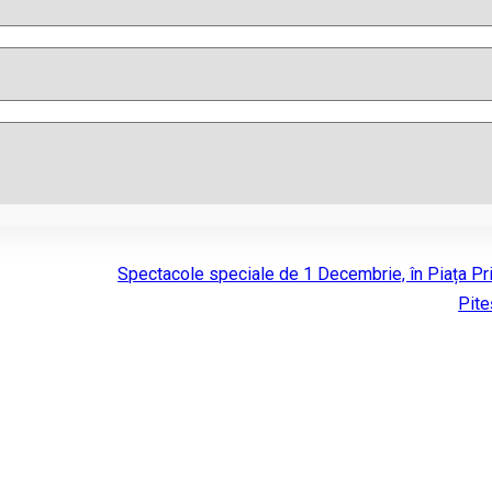
Spectacole speciale de 1 Decembrie, în Piața Pr
Pite