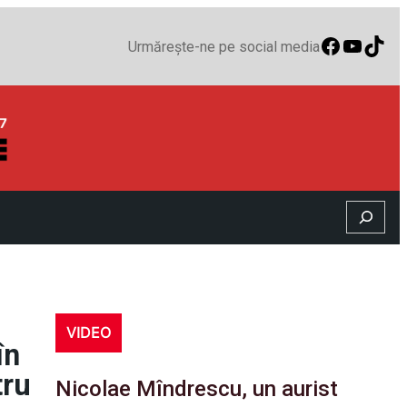
Faceboo
YouTu
TikT
Urmărește-ne pe social media
Search
VIDEO
în
tru
Nicolae Mîndrescu, un aurist