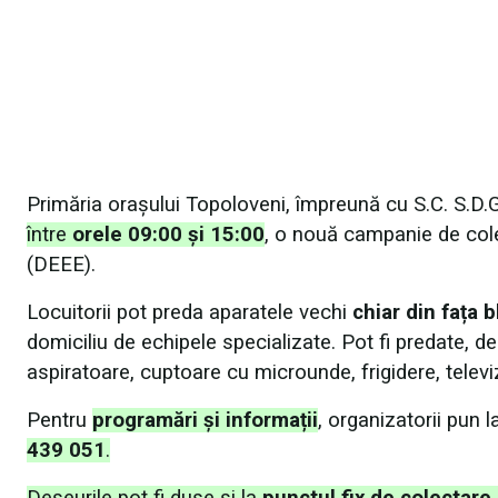
Primăria orașului Topoloveni, împreună cu S.C. S.D.
între
orele 09:00 și 15:00
, o nouă campanie de cole
(DEEE).
Locuitorii pot preda aparatele vechi
chiar din fața 
domiciliu de echipele specializate. Pot fi predate, de
aspiratoare, cuptoare cu microunde, frigidere, telev
Pentru
programări și informații
, organizatorii pun 
439 051
.
Deșeurile pot fi duse și la
punctul fix de colectare