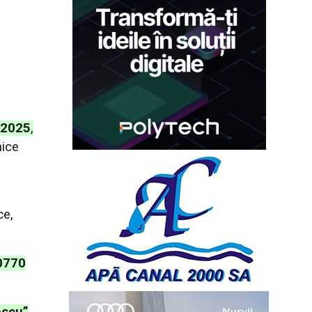
 2025
,
nice
ce,
0770
escu”