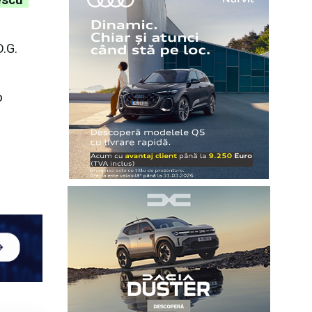
D.G.
o