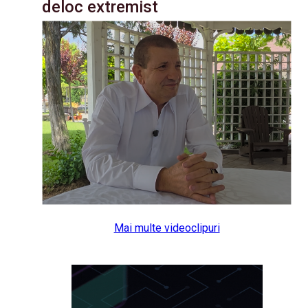
deloc extremist
Mai multe videoclipuri