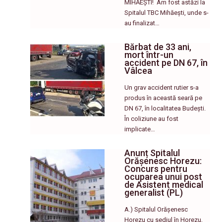
MIHĂEȘTI! ​ Am fost astăzi la
Spitalul TBC Mihăești, unde s-
au finalizat…
Bărbat de 33 ani,
mort într-un
accident pe DN 67, în
Vâlcea
Un grav accident rutier s-a
produs în această seară pe
DN 67, în localitatea Budești.
În coliziune au fost
implicate…
Anunț Spitalul
Orășenesc Horezu:
Concurs pentru
ocuparea unui post
de Asistent medical
generalist (PL)
A.) Spitalul Orășenesc
Horezu cu sediul în Horezu,