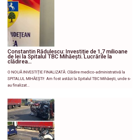
Constantin Rădulescu: Investiție de 1,7 milioane
de lei la Spitalul TBC Mihăești. Lucrările la
clădirea…
O NOUĂ INVESTIȚIE FINALIZATĂ: Clădire medico-administrativă la
SPITALUL MIHĂEȘTI! ​ Am fost astăzi la Spitalul TBC Mihăești, unde s-
au finalizat…