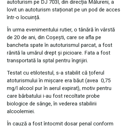
autoturism pe DJ 703I, din direcția Mălureni, a
lovit un autoturism staționat pe un pod de acces
într-o locuință.
În urma evenimentului rutier, o tânără în vârstă
de 20 de ani, din Coșești, care se afla pe
bancheta spate în autoturismul parcat, a fost
rănită la umărul drept și picioare. Fata a fost
transportată la sptal pentru îngrijiri.
Testat cu etilotestul, s-a stabilit că țoferul
atoturismului în mișcare era băut (avea 0,75
mg/l alcool pur în aerul expirat), motiv pentru
care bărbatului i-au fost recoltate probe
biologice de sânge, în vederea stabilirii
alcoolemiei.
În cauză a fost întocmit dosar penal conform