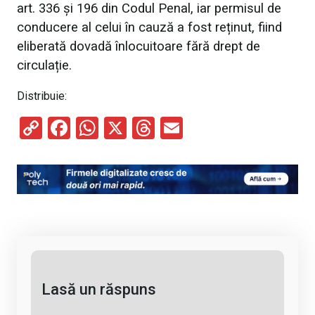
art. 336 și 196 din Codul Penal, iar permisul de
conducere al celui în cauză a fost reținut, fiind
eliberată dovadă înlocuitoare fără drept de
circulație.
Distribuie:
C
F
W
X
T
E
o
a
h
hr
m
py
ce
at
e
ail
Li
b
s
a
n
o
A
d
k
o
p
s
k
p
Lasă un răspuns