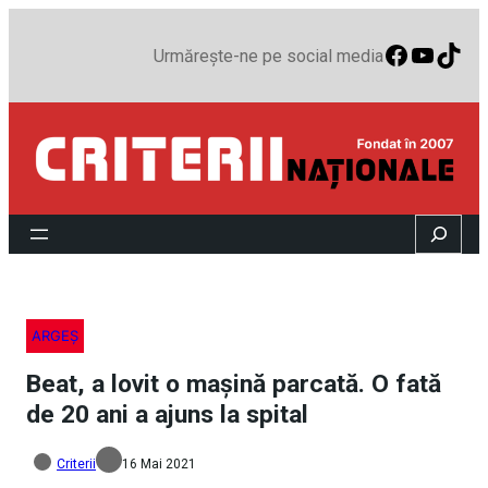
Faceboo
YouTu
TikT
Urmărește-ne pe social media
Search
ARGEȘ
Beat, a lovit o mașină parcată. O fată
de 20 ani a ajuns la spital
Criterii
16 Mai 2021