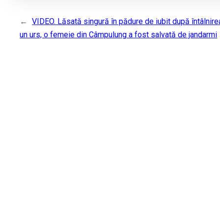
←
VIDEO. Lăsată singură în pădure de iubit după întâlnire
un urs, o femeie din Câmpulung a fost salvată de jandarmi