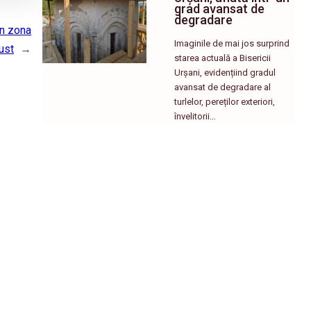
grad avansat de
degradare
în zona
Imaginile de mai jos surprind
ust
→
starea actuală a Bisericii
Urșani, evidențiind gradul
avansat de degradare al
turlelor, pereților exteriori,
învelitorii…