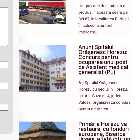
Un grav accident rutier s-a
produs în această seară pe
DN 67, în localitatea Budești.
În coliziune au fost
implicate…
Anunț Spitalul
Orășenesc Horezu:
Concurs pentru
ocuparea unui post
de Asistent medical
generalist (PL)
A.) Spitalul Orășenesc
Horezu cu sediul în Horezu,
str. A. I. Cuza nr. 4, județul
Valcea, organizează concurs,
pentru ocuparea…
Primăria Horezu va
restaura, cu fonduri
europene, Biserica
Urșani, aflată într-un