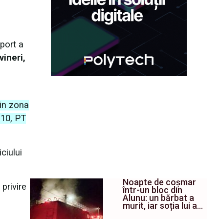
port a
vineri,
din zona
910, PT
ciului
Noapte de coșmar
privire
într-un bloc din
Alunu: un bărbat a
murit, iar soția lui a…