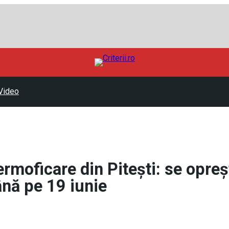
Video
ermoficare din Pitești: se opreș
până pe 19 iunie