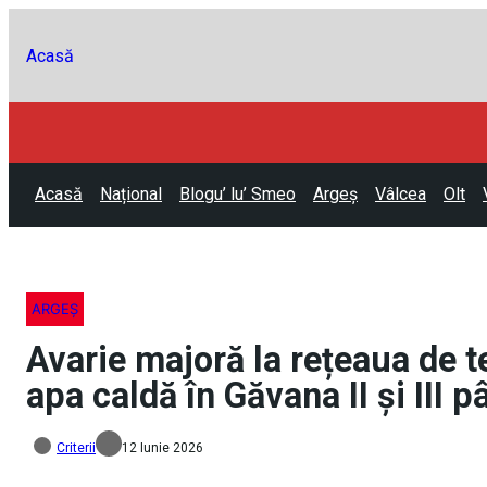
Acasă
Acasă
Național
Blogu’ lu’ Smeo
Argeș
Vâlcea
Olt
ARGEȘ
Avarie majoră la rețeaua de t
apa caldă în Găvana II și III 
Criterii
12 Iunie 2026