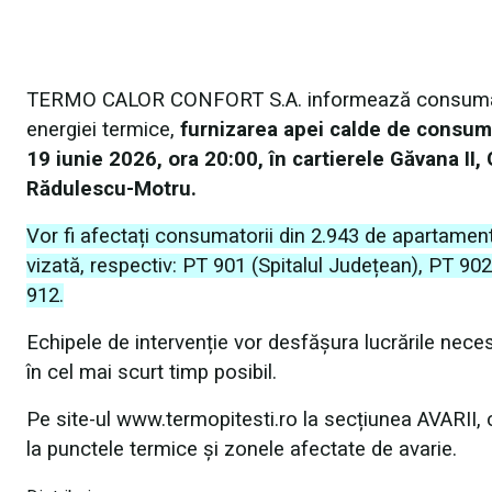
TERMO CALOR CONFORT S.A. informează consumatorii 
energiei termice,
furnizarea apei calde de consum v
19 iunie 2026, ora 20:00, în cartierele Găvana II, 
Rădulescu-Motru.
Vor fi afectați consumatorii din 2.943 de apartamen
vizată, respectiv: PT 901 (Spitalul Județean), PT 9
912.
Echipele de intervenție vor desfășura lucrările necesa
în cel mai scurt timp posibil.
Pe site-ul www.termopitesti.ro la secțiunea AVARII
la punctele termice și zonele afectate de avarie.