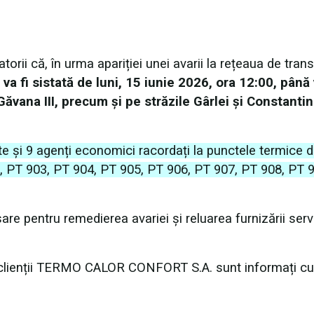
că, în urma apariției unei avarii la rețeaua de trans
a fi sistată de luni, 15 iunie 2026, ora 12:00, până 
Găvana III, precum și pe străzile Gârlei și Constantin
te și 9 agenți economici racordați la punctele termice 
02, PT 903, PT 904, PT 905, PT 906, PT 907, PT 908, PT 
re pentru remedierea avariei și reluarea furnizării servi
, clienții TERMO CALOR CONFORT S.A. sunt informați cu 