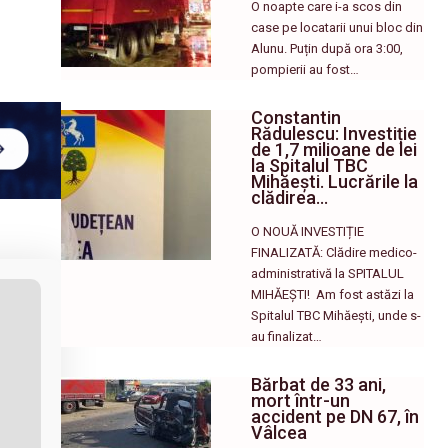
O noapte care i-a scos din
case pe locatarii unui bloc din
Alunu. Puțin după ora 3:00,
pompierii au fost…
Constantin
Rădulescu: Investiție
de 1,7 milioane de lei
la Spitalul TBC
Mihăești. Lucrările la
clădirea…
O NOUĂ INVESTIȚIE
FINALIZATĂ: Clădire medico-
administrativă la SPITALUL
MIHĂEȘTI! ​ Am fost astăzi la
Spitalul TBC Mihăești, unde s-
au finalizat…
Bărbat de 33 ani,
mort într-un
accident pe DN 67, în
Vâlcea