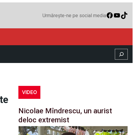
Faceboo
YouTu
TikT
Urmărește-ne pe social media
Search
VIDEO
te
Nicolae Mîndrescu, un aurist
deloc extremist