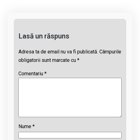
n
o
A
d
k
o
p
s
k
p
Lasă un răspuns
Adresa ta de email nu va fi publicată.
Câmpurile
obligatorii sunt marcate cu
*
Comentariu
*
Nume
*