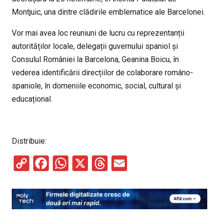
Montjuic, una dintre clădirile emblematice ale Barcelonei.
Vor mai avea loc reuniuni de lucru cu reprezentanții
autorităților locale, delegații guvernului spaniol și
Consulul României la Barcelona, Geanina Boicu, în
vederea identificării direcțiilor de colaborare româno-
spaniole, în domeniile economic, social, cultural și
educațional.
Distribuie:
C
F
W
X
T
E
o
a
h
hr
m
py
ce
at
e
ail
Li
b
s
a