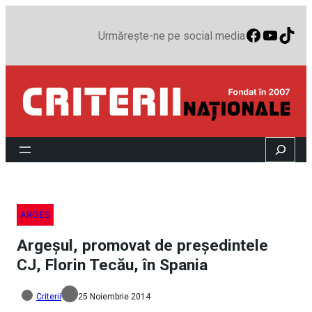
Faceboo
YouTu
TikT
Urmărește-ne pe social media
Search
ARGEȘ
Argeșul, promovat de președintele
CJ, Florin Tecău, în Spania
Criterii
25 Noiembrie 2014