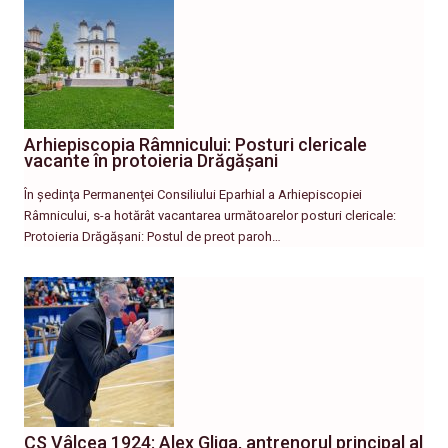
Arhiepiscopia Râmnicului: Posturi clericale
vacante în protoieria Drăgășani
În şedinţa Permanenţei Consiliului Eparhial a Arhiepiscopiei
Râmnicului, s-a hotărât vacantarea următoarelor posturi clericale:
Protoieria Drăgășani: Postul de preot paroh…
CS Vâlcea 1924: Alex Gliga, antrenorul principal al