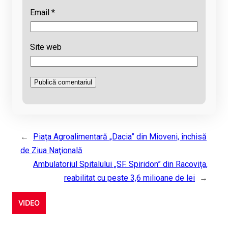
Email
*
Site web
←
Piaţa Agroalimentară „Dacia” din Mioveni, închisă
de Ziua Naţională
Ambulatoriul Spitalului „SF. Spiridon” din Racoviţa,
reabilitat cu peste 3,6 milioane de lei
→
VIDEO