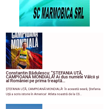
Constantin Rădulescu: ”ȘTEFANIA UȚĂ,
CAMPIOANĂ MONDIALĂ! Ai dus numele Vâlcii și
al României pe prima treaptă…
ȘTEFANIA UȚĂ, CAMPIOANĂ MONDIALĂ! ​În această seară, Ștefania
Uță a scris istorie în America! ​ Atleta noastră de la CS…