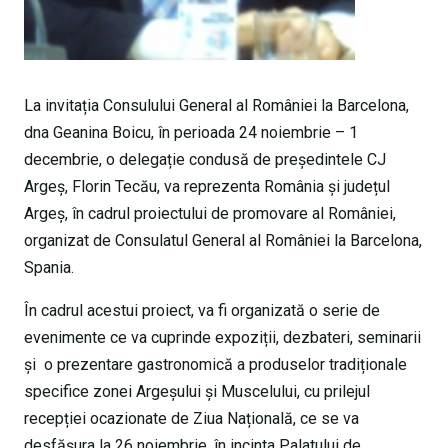
La invitația Consulului General al României la Barcelona,
dna Geanina Boicu, în perioada 24 noiembrie – 1
decembrie, o delegație condusă de președintele CJ
Argeș, Florin Tecău, va reprezenta România și județul
Argeș, în cadrul proiectului de promovare al României,
organizat de Consulatul General al României la Barcelona,
Spania.
În cadrul acestui proiect, va fi organizată o serie de
evenimente ce va cuprinde expoziții, dezbateri, seminarii
şi o prezentare gastronomică a produselor tradiționale
specifice zonei Argeșului și Muscelului, cu prilejul
recepției ocazionate de Ziua Națională, ce se va
desfășura la 26 noiembrie, în incinta Palatului de