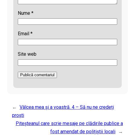
Nume
*
Email
*
Site web
←
Vâlcea mea și a voastră. 4 – Să nu ne credeți
proști
Piteșteanul care scrie mesaje pe clădirile publice a
fost amendat de polițiștii locali
→