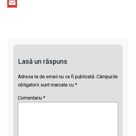
L
e
a
T
i
b
t
h
E
n
o
s
r
m
k
o
A
e
a
k
p
a
i
p
d
l
Lasă un răspuns
s
Adresa ta de email nu va fi publicată.
Câmpurile
obligatorii sunt marcate cu
*
Comentariu
*