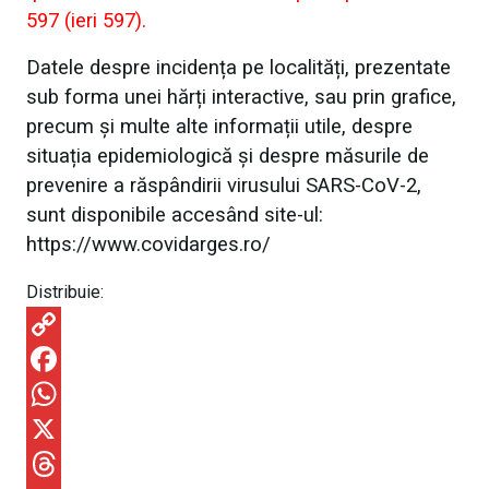
597 (ieri 597).
Datele despre incidența pe localități, prezentate
sub forma unei hărți interactive, sau prin grafice,
precum și multe alte informații utile, despre
situația epidemiologică și despre măsurile de
prevenire a răspândirii virusului SARS-CoV-2,
sunt disponibile accesând site-ul:
https://www.covidarges.ro/
Distribuie:
C
o
F
p
a
W
y
c
h
X