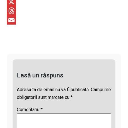
p
a
W
y
c
h
X
L
e
a
T
i
b
t
h
E
n
o
s
r
m
k
o
A
e
a
k
p
a
i
p
d
l
Lasă un răspuns
s
Adresa ta de email nu va fi publicată.
Câmpurile
obligatorii sunt marcate cu
*
Comentariu
*