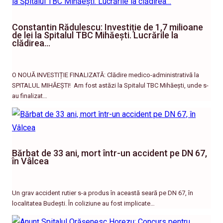
Constantin Rădulescu: Investiție de 1,7 milioane
de lei la Spitalul TBC Mihăești. Lucrările la
clădirea…
O NOUĂ INVESTIȚIE FINALIZATĂ: Clădire medico-administrativă la
SPITALUL MIHĂEȘTI! ​ Am fost astăzi la Spitalul TBC Mihăești, unde s-
au finalizat…
Bărbat de 33 ani, mort într-un accident pe DN 67,
în Vâlcea
Un grav accident rutier s-a produs în această seară pe DN 67, în
localitatea Budești. În coliziune au fost implicate…