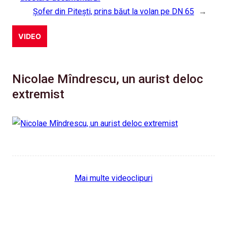
Șofer din Pitești, prins băut la volan pe DN 65
→
VIDEO
Nicolae Mîndrescu, un aurist deloc
extremist
Mai multe videoclipuri