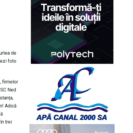
Curtea de
vezi foto
 firmelor
 SC Ned
stanța,
n! Adică
să
n trei