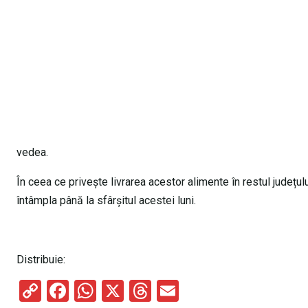
vedea.
În ceea ce privește livrarea acestor alimente în restul județul
întâmpla până la sfârșitul acestei luni.
Distribuie:
C
F
W
X
T
E