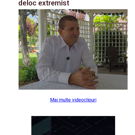
deloc extremist
Mai multe videoclipuri