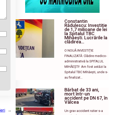
Constantin
Rădulescu: Investiție
de 1,7 milioane de lei
la Spitalul TBC
Mihăești. Lucrările la
clădirea…
O NOUĂ INVESTIȚIE
FINALIZATĂ: Clădire medico-
administrativă la SPITALUL
MIHĂEȘTI! ​ Am fost astăzi la
Spitalul TBC Mihăești, unde s-
au finalizat…
Bărbat de 33 ani,
mort într-un
accident pe DN 67, în
Vâlcea
eri
→
Un grav accident rutier s-a