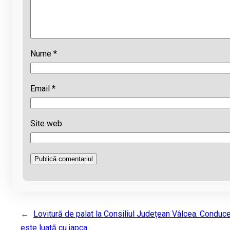
Nume
*
Email
*
Site web
←
Lovitură de palat la Consiliul Judeţean Vâlcea. Conduc
este luată cu japca