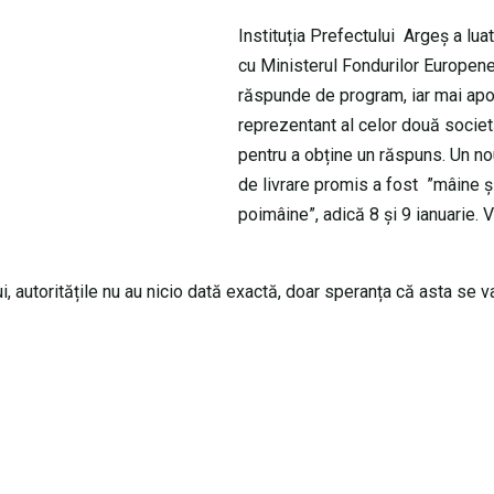
Instituția Prefectului Argeș a lua
cu Ministerul Fondurilor Europene
răspunde de program, iar mai apo
reprezentant al celor două societă
pentru a obține un răspuns. Un n
de livrare promis a fost ”mâine ș
poimâine”, adică 8 și 9 ianuarie.
ui, autoritățile nu au nicio dată exactă, doar speranța că asta se v