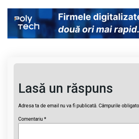
o
a
h
hr
m
py
ce
at
e
ail
Li
b
s
a
n
o
A
d
k
o
p
s
k
p
Lasă un răspuns
Adresa ta de email nu va fi publicată.
Câmpurile obligato
Comentariu
*