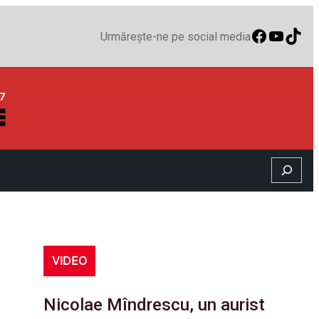
Faceboo
YouTu
TikT
Urmărește-ne pe social media
Search
VIDEO
Nicolae Mîndrescu, un aurist