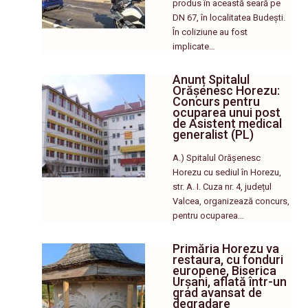
produs în această seară pe
DN 67, în localitatea Budești.
În coliziune au fost
implicate…
Anunț Spitalul
Orășenesc Horezu:
Concurs pentru
ocuparea unui post
de Asistent medical
generalist (PL)
A.) Spitalul Orășenesc
Horezu cu sediul în Horezu,
str. A. I. Cuza nr. 4, județul
Valcea, organizează concurs,
pentru ocuparea…
Primăria Horezu va
restaura, cu fonduri
europene, Biserica
Urșani, aflată într-un
grad avansat de
degradare