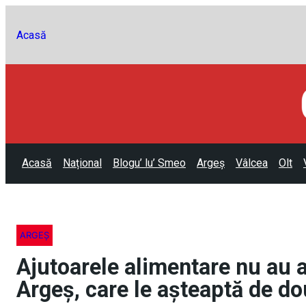
Acasă
Acasă
Național
Blogu’ lu’ Smeo
Argeș
Vâlcea
Olt
ARGEȘ
Ajutoarele alimentare nu au aj
Argeș, care le așteaptă de do