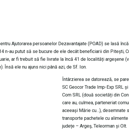
 pentru Ajutorarea persoanelor Dezavantajate (POAD) se lasă încă
14 n-au putut să se bucure de ele decât beneficiarii din Pitești, 
ie, ar fi trebuit să fie livrate la încă 41 de localități argeșene (
). Însă ele nu ajuns nici până azi, de Sf. Ion.
Întârzierea se datorează, se pare,
SC Geocor Trade Imp-Exp SRL și
Com SRL (două societăți din Con
care au, culmea, parteneriat comu
aceeași Mărie cu…), desemnate 
transporte pachetele cu alimente î
județe – Argeș, Teleorman și Olt.