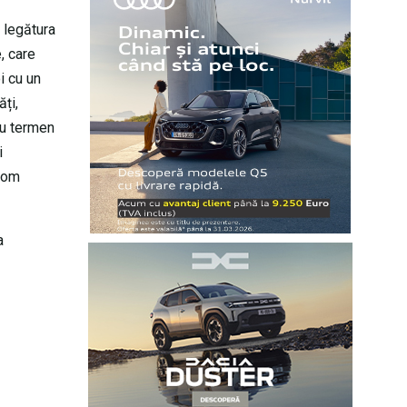
t legătura
, care
i cu un
ți,
ou termen
i
 Vom
a